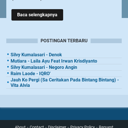
Kumpulan
Baca selengkapnya
Lagu
Dangdut
Rhoma
Irama
POSTINGAN TERBARU
(Full
Album)
Silvy Kumalasari - Denok
Mutiara - Laila Ayu Feat Irwan Krisdiyanto
Silvy Kumalasari - Negoro Angin
Raim Laode - IQRO'
Jauh Ko Pergi (Sa Ceritakan Pada Bintang Bintang) -
Vita Alvia
About
Contact
Disclaimer
Privacy Policy
Request