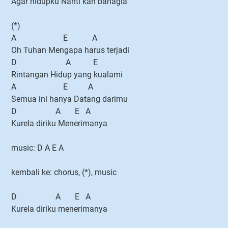
Agar hidupku Nanti kan bahagia
(*)
A E A
Oh Tuhan Mengapa harus terjadi
D A E
Rintangan Hidup yang kualami
A E A
Semua ini hanya Datang darimu
D A E A
Kurela diriku Menerimanya
music: D A E A
kembali ke: chorus, (*), music
D A E A
Kurela diriku menerimanya