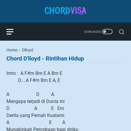
Home
›
Dlloyd
Chord D'lloyd - Rintihan Hidup
Intro : A F#m Bm E A Bm E
D....A F#m Bm E A, E
A D A
Mengapa terjadi di Dunia ini
D A E Em
Derita yang Pernah Kualami
A E A
Mungkinkah Percobaan bagi diriku