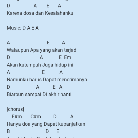
D A E A
Karena dosa dan Kesalahanku
Music: D A E A
A E A
Walaupun Apa yang akan terjadi
D A E Em
Akan kutempuh Juga hidup ini
A E A
Namunku harus Dapat menerimanya
D A E A
Biarpun sampai Di akhir nanti
[chorus]
F#m C#m D A
Hanya doa yang Dapat kupanjatkan
B D E