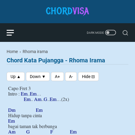
Home
›
Rhoma irama
Chord Kata Pujangga - Rhoma Irama
Capo Fret 3

Intro : 
Em
..
Em
…

Em
.. 
Am
..
G
..
Em
…(2x)

Dm
Em
Em
Am
G
F
Em