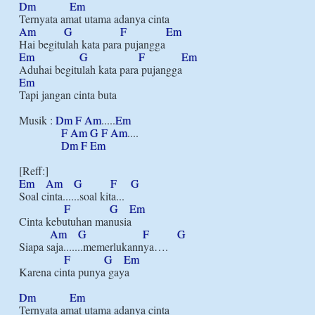
Dm
Em
Am
G
F
Em
Em
G
F
Em
Em
Tapi jangan cinta buta

Musik : 
Dm
F
Am
.....
Em
F
Am
G
F
Am
....

Dm
F
Em
Em
Am
G
F
G
Soal cinta......soal kita...

F
G
Em
Cinta kebutuhan manusia

Am
G
F
G
Siapa saja.......memerlukannya….

F
G
Em
Karena cinta punya gaya

Dm
Em