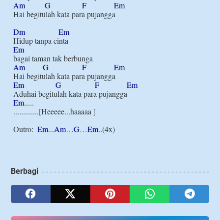
Am
G
F
Em
Hai begitulah kata para pujangga

Dm
Em
Em
Am
G
F
Em
Em
G
F
Em
Em
.....

.............[Heeeee...haaaaa ]

Outro:  
Em
...
Am
…
G
…
Em
Berbagi