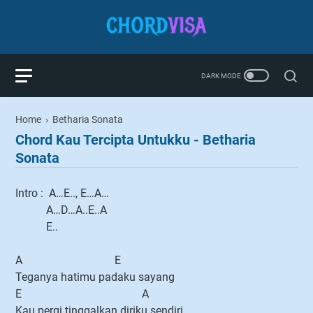
Home
›
Betharia Sonata
Chord Kau Tercipta Untukku - Betharia
Sonata
Intro : A…E.., E…A…
A…D…A..E..A
E..
A E
Teganya hatimu padaku sayang
E A
Kau pergi tinggalkan diriku sendiri