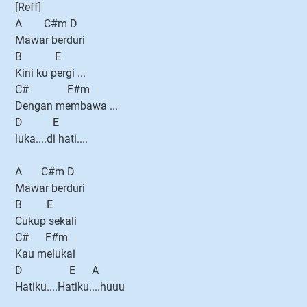
[Reff]
A C#m D
Mawar berduri
B E
Kini ku pergi ...
C# F#m
Dengan membawa ...
D E
luka....di hati....
A C#m D
Mawar berduri
B E
Cukup sekali
C# F#m
Kau melukai
D E A
Hatiku....Hatiku....huuu