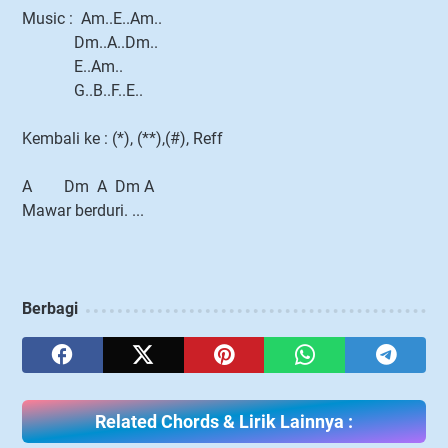
Music : Am..E..Am..
Dm..A..Dm..
E..Am..
G..B..F..E..
Kembali ke : (*), (**),(#), Reff
A Dm A Dm A
Mawar berduri. ...
Berbagi
Related Chords & Lirik Lainnya :