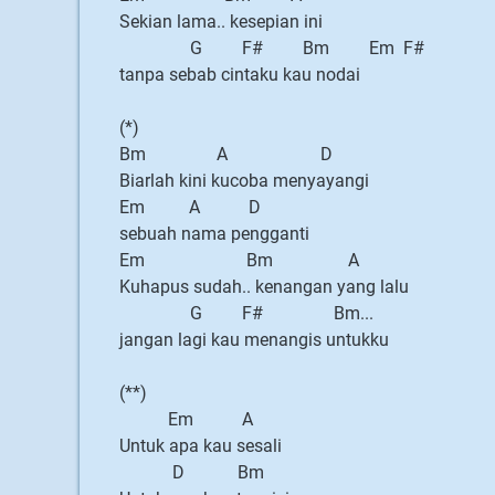
Sekian lama.. kesepian ini
G F# Bm Em F#
tanpa sebab cintaku kau nodai
(*)
Bm A D
Biarlah kini kucoba menyayangi
Em A D
sebuah nama pengganti
Em Bm A
Kuhapus sudah.. kenangan yang lalu
G F# Bm...
jangan lagi kau menangis untukku
(**)
Em A
Untuk apa kau sesali
D Bm