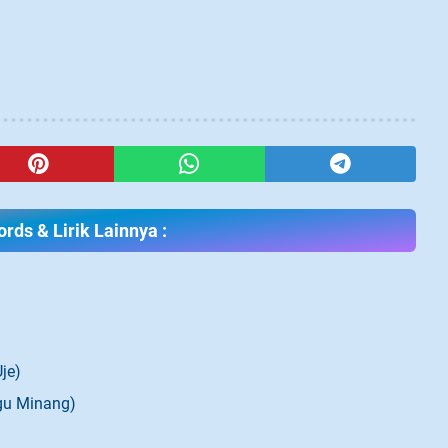
rds & Lirik Lainnya :
je)
agu Minang)