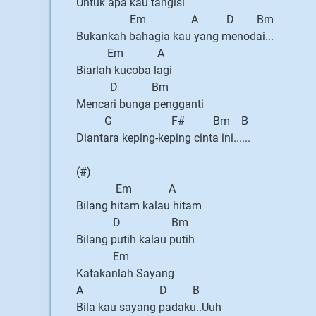
Untuk apa kau tangisi
Em A D Bm
Bukankah bahagia kau yang menodai...
Em A
Biarlah kucoba lagi
D Bm
Mencari bunga pengganti
G F# Bm B
Diantara keping-keping cinta ini......
(#)
Em A
Bilang hitam kalau hitam
D Bm
Bilang putih kalau putih
Em
Katakanlah Sayang
A D B
Bila kau sayang padaku..Uuh