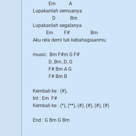
Em A
Lupakanlah semuanya
D Bm
Lupakanlah segalanya
Em F# Bm
Aku rela demi tuk kebahagiaanmu
music: Bm F#m G F#
D..Bm..D..G
F# Bm A G
F# Bm B
Kembali ke : (#),
Int : Em F#
Kembali ke : (*), (**), (#), (#), (#), (#)
End : G Bm G Bm