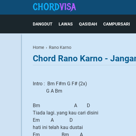
DANGDUT
LAWAS
QASIDAH
CAMPURSARI
Home
›
Rano Karno
Chord Rano Karno - Janga
Intro : Bm F#m G F# (2x)
G A Bm
Bm A D
Tiada lagi..yang kau cari disini
Em A D
hati ini telah kau dustai
Em Bm A