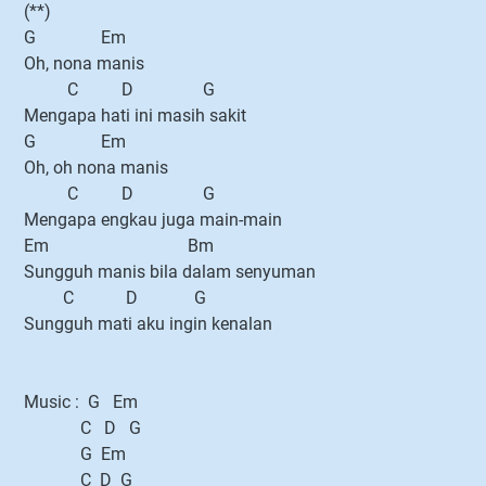
(**)
G Em
Oh, nona manis
C D G
Mengapa hati ini masih sakit
G Em
Oh, oh nona manis
C D G
Mengapa engkau juga main-main
Em Bm
Sungguh manis bila dalam senyuman
C D G
Sungguh mati aku ingin kenalan
Music : G Em
C D G
G Em
C D G