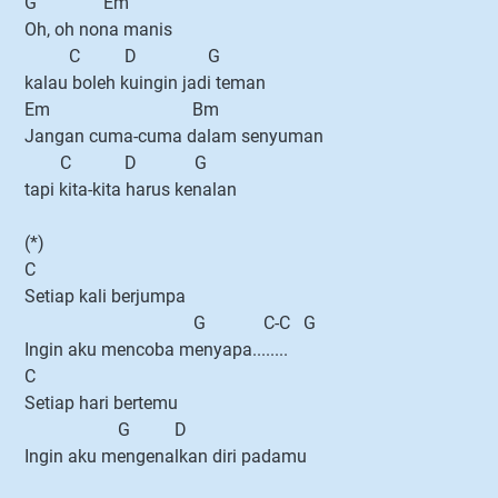
G Em
Oh, oh nona manis
C D G
kalau boleh kuingin jadi teman
Em Bm
Jangan cuma-cuma dalam senyuman
C D G
tapi kita-kita harus kenalan
(*)
C
Setiap kali berjumpa
G C-C G
Ingin aku mencoba menyapa........
C
Setiap hari bertemu
G D
Ingin aku mengenalkan diri padamu