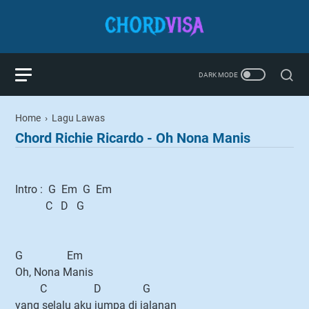
Home
›
Lagu Lawas
Chord Richie Ricardo - Oh Nona Manis
Intro : G Em G Em
C D G
G Em
Oh, Nona Manis
C D G
yang selalu aku jumpa di jalanan