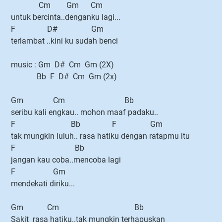
Cm Gm Cm
untuk bercinta..denganku lagi...
F D# Gm
terlambat ..kini ku sudah benci
music : Gm D# Cm Gm (2X)
Bb F D# Cm Gm (2x)
Gm Cm Bb
seribu kali engkau.. mohon maaf padaku..
F Bb F Gm
tak mungkin luluh.. rasa hatiku dengan ratapmu itu
F Bb
jangan kau coba..mencoba lagi
F Gm
mendekati diriku...
Gm Cm Bb
Sakit rasa hatiku..tak mungkin terhapuskan