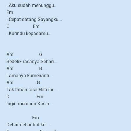
..Aku sudah menunggu..
Em
..Cepat datang Sayangku...
C Em
..Kurindu kepadamu..
Am G
Sedetik rasanya Sehari....
Am B....
Lamanya kumenanti...
Am G
Tak tahan rasa Hati ini....
D Em
Ingin memadu Kasih...
Em
Debar debar hatiku....