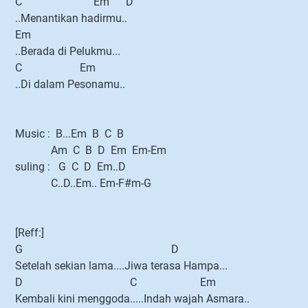
C Em D
..Menantikan hadirmu..
Em
..Berada di Pelukmu...
C Em
..Di dalam Pesonamu..
Music : B...Em B C B
Am C B D Em Em-Em
suling : G C D Em..D
C..D..Em.. Em-F#m-G
[Reff:]
G D
Setelah sekian lama....Jiwa terasa Hampa...
D C Em
Kembali kini menggoda.....Indah wajah Asmara..