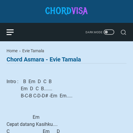
Home
›
Evie Tamala
Chord Asmara - Evie Tamala
Intro : B Em D C B
Em D C B.......
B-C-B C-D-D# -Em Em.....
Em
Cepat datang Kasihku....
C Em D