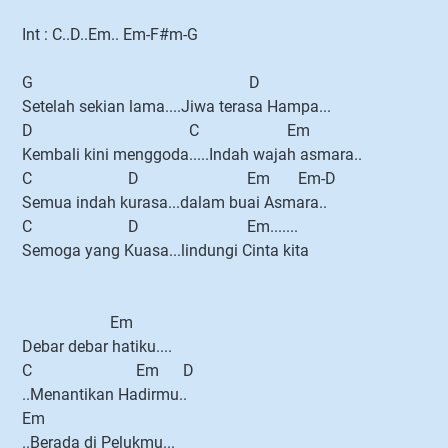
Int : C..D..Em.. Em-F#m-G
G D
Setelah sekian lama....Jiwa terasa Hampa...
D C Em
Kembali kini menggoda.....Indah wajah asmara..
C D Em Em-D
Semua indah kurasa...dalam buai Asmara..
C D Em.......
Semoga yang Kuasa...lindungi Cinta kita
Em
Debar debar hatiku....
C Em D
..Menantikan Hadirmu..
Em
..Berada di Pelukmu...