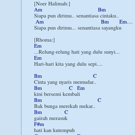
Am
Bm
Siapa pun dirimu.. senantiasa cintaku..

Am
Bm
Em
....

Siapa pun dirimu... senantiasa sayangku

Em
Em
Hari-hari kita yang dulu sepi....

Bm
C
Bm
C
Em
Bm
C
Bm
C
F#m