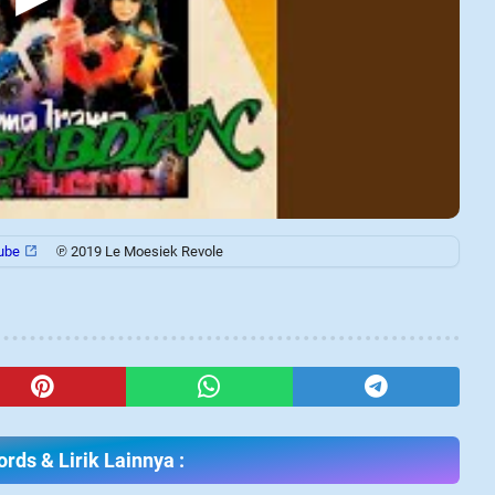
ube
℗ 2019 Le Moesiek Revole
rds & Lirik Lainnya :