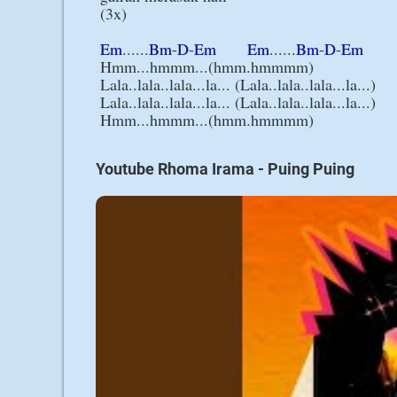
(3x)

Em
......
Bm
-
D
-
Em
Em
......
Bm
-
D
-
Em
Hmm...hmmm...(hmm.hmmmm)

Lala..lala..lala...la... (Lala..lala..lala...la...)

Lala..lala..lala...la... (Lala..lala..lala...la...)

Youtube Rhoma Irama - Puing Puing