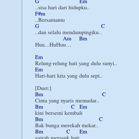
G
Em
F#m
G
C
..dan selalu mendampingiku..

Am
Bm
Huu...HuHuu…

Em
Em
Hari-hari kita yang dulu sepi..

Bm
C
Bm
C
Em
Bm
C
Bm
C
Em
gairah merasuk hati
