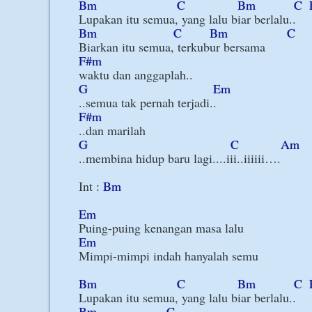
Bm
C
Bm
C
Bm
C
Bm
C
F#m
G
Em
F#m
G
C
Am
..membina hidup baru lagi....iii..iiiiii….

Int : 
Bm
Em
Em
Mimpi-mimpi indah hanyalah semu

Bm
C
Bm
C
Bm
C