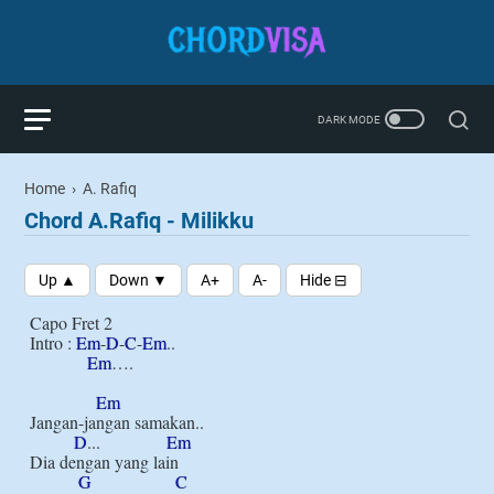
Home
›
A. Rafiq
Chord A.Rafiq - Milikku
Capo Fret 2

Intro : 
Em
-
D
-
C
-
Em
..

Em
….

Em
Jangan-jangan samakan..

D
...               
Em
Dia dengan yang lain

G
C