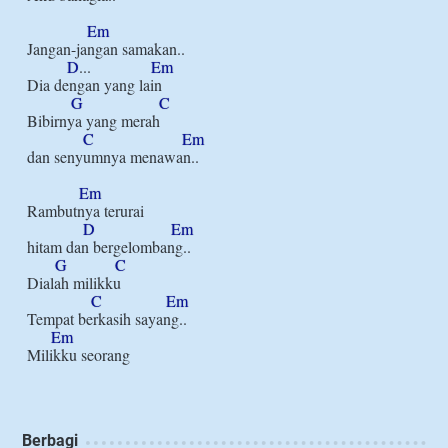
Em
Jangan-jangan samakan..

D
...               
Em
Dia dengan yang lain

G
C
Bibirnya yang merah

C
Em
dan senyumnya menawan..

Em
Rambutnya terurai

D
Em
hitam dan bergelombang..

G
C
Dialah milikku

C
Em
Tempat berkasih sayang..

Em
Berbagi