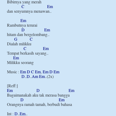
Bibirnya yang merah

C
Em
dan senyumnya menawan..

Em
Rambutnya terurai

D
Em
hitam dan bergelombang..

G
C
Dialah milikku

C
Em
Tempat berkasih sayang..

Em
Milikku seorang

Music : 
Em
D
C
Em
, 
Em
D
Em
D
..
D
..
Am
Em
..(2x)

Em
D
Em
Bagaimanakah aku tak merasa bangga

D
Em
Orangnya ramah tamah, berbudi bahasa

Int : 
D
..
Em
..
