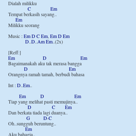
Dialah milikku

C
Em
Tempat berkasih sayang..

Em
Milikku seorang

Music : 
Em
D
C
Em
, 
Em
D
Em
D
..
D
..
Am
Em
..(2x)

Em
D
Em
Bagaimanakah aku tak merasa bangga

D
Em
Orangnya ramah tamah, berbudi bahasa

Int : 
D
..
Em
..

Em
D
Em
Tiap yang melihat pasti memujinya..

D
C
Em
Dan berkata tiada lagi duanya..

G
D
-
C
Oh..sungguh beruntung..

Em
Aku bahagia..
