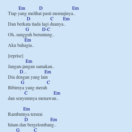
Em
D
Em
Tiap yang melihat pasti memujinya..

D
C
Em
Dan berkata tiada lagi duanya..

G
D
-
C
Oh..sungguh beruntung..

Em
Aku bahagia..

[reprise]

Em
Jangan-jangan samakan..

D
...               
Em
Dia dengan yang lain

G
C
Bibirnya yang merah

C
Em
dan senyumnya menawan..

Em
Rambutnya terurai

D
Em
hitam dan bergelombang..

G
C