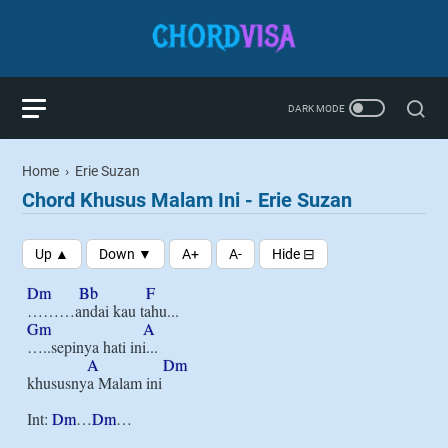
Home
›
Erie Suzan
Chord Khusus Malam Ini - Erie Suzan
Dm
Bb
F
Gm
A
…..sepinya hati ini...

A
Dm
khususnya Malam ini

Int: 
Dm
…
Dm
…
