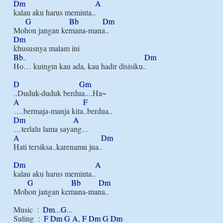
Dm
A
kalau aku harus meminta..

G
Bb
Dm
Dm
Bb
..                                                           
Dm
Ho… kuingin kau ada, kau hadir disisiku..

D
Gm
A
F
Dm
A
A
Dm
Hati tersiksa..karenamu jua..

Dm
A
kalau aku harus meminta..

G
Bb
Dm
Mohon jangan kemana-mana..

Music  :  
Dm
...
G
...

Suling  :  
F
Dm
G
A
, 
F
Dm
G
Dm