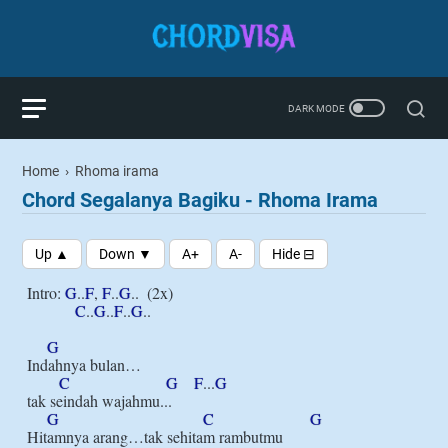
Home
›
Rhoma irama
Chord Segalanya Bagiku - Rhoma Irama
Intro: 
G
..
F
, 
F
..
G
..  (2x)

C
..
G
..
F
..
G
..

G
Indahnya bulan…

C
G
F
...
G
tak seindah wajahmu...

G
C
G
Hitamnya arang…tak sehitam rambutmu
