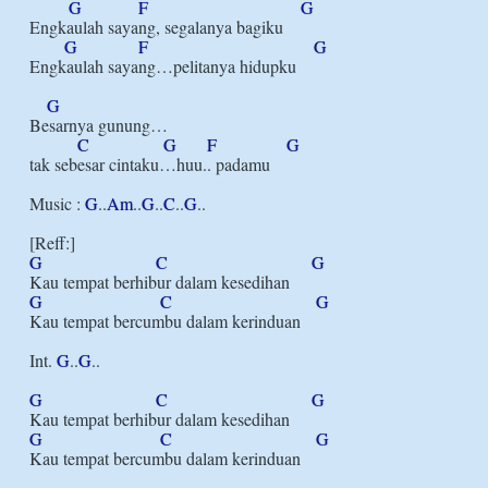
G
F
G
Engkaulah sayang, segalanya bagiku

G
F
G
Engkaulah sayang…pelitanya hidupku

G
Besarnya gunung…

C
G
F
G
tak sebesar cintaku…huu.. padamu

Music : 
G
..
Am
..
G
..
C
..
G
..

G
C
G
G
C
G
Kau tempat bercumbu dalam kerinduan

Int. 
G
..
G
..

G
C
G
G
C
G
Kau tempat bercumbu dalam kerinduan
