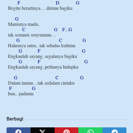
F
D
G
Begitu berartinya… dirimu bagiku

G
Manisnya madu..

C
G
F
...
G
tak semanis senyummu…

G
C
G
Halusnya sutra.. tak sehalus kulitmu

G
F
G
Engkaulah sayang, segalanya bagiku

G
F
G
Engkaulah sayang..pelitanya hidupku

G
C
G
Dalam lautan…tak sedalam cintaku

F
G
Berbagi