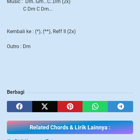
Music : Dm..Gm...C..Dm (2x)
C Dm C Dm...
Kembali ke : (*), (**), Reff II (2x)
Outro : Dm
Berbagi
Related Chords & Lirik Lainnya :