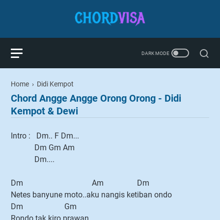
Home
›
Didi Kempot
Chord Angge Angge Orong Orong - Didi
Kempot & Dewi
Intro : Dm.. F Dm...
Dm Gm Am
Dm....
Dm Am Dm
Netes banyune moto..aku nangis ketiban ondo
Dm Gm
Rondo tak kiro prawan