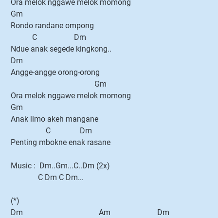
Ora melok nggawe melok momong
Gm
Rondo randane ompong
C Dm
Ndue anak segede kingkong..
Dm
Angge-angge orong-orong
Gm
Ora melok nggawe melok momong
Gm
Anak limo akeh mangane
C Dm
Penting mbokne enak rasane
Music : Dm..Gm...C..Dm (2x)
C Dm C Dm...
(*)
Dm Am Dm