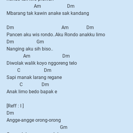
Am Dm
Mbarang tak kawin anake sak kandang
Dm Am Dm
Pancen aku wis rondo..Aku Rondo anakku limo
Dm Gm
Nanging aku sih biso..
Am Dm
Diwolak walik koyo nggoreng telo
C Dm
Sapi manak larang regane
C Dm
Anak limo bedo bapak e
[Reff : I ]
Dm
Angge-angge orong-orong
Gm