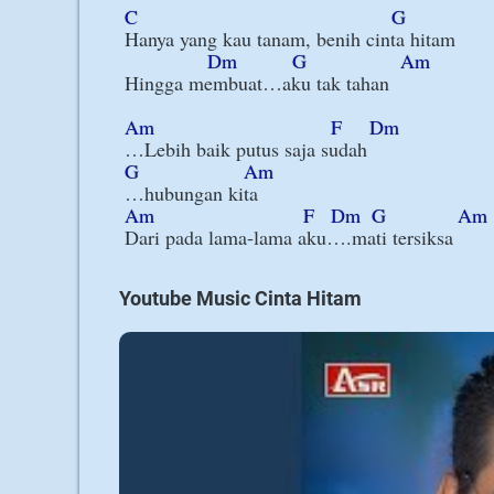
C
G
Hanya yang kau tanam, benih cinta hitam

Dm
G
Am
Hingga membuat…aku tak tahan

Am
F
Dm
G
Am
Am
F
Dm
G
Am
Youtube Music Cinta Hitam