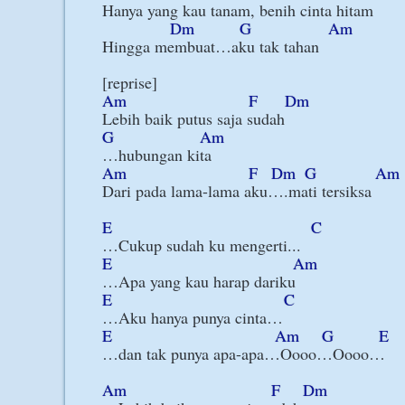
Hanya yang kau tanam, benih cinta hitam

Dm
G
Am
Hingga membuat…aku tak tahan

Am
F
Dm
G
Am
Am
F
Dm
G
Am
Dari pada lama-lama aku….mati tersiksa

E
C
E
Am
E
C
E
Am
G
E
…dan tak punya apa-apa…Oooo…Oooo…

Am
F
Dm