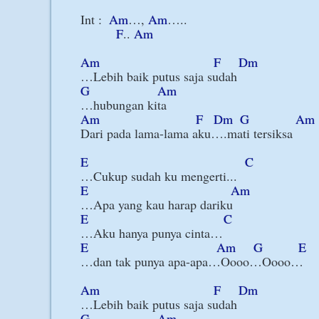
Int :  
Am
…, 
Am
…..

F
.. 
Am
Am
F
Dm
G
Am
Am
F
Dm
G
Am
Dari pada lama-lama aku….mati tersiksa

E
C
E
Am
E
C
E
Am
G
E
…dan tak punya apa-apa…Oooo…Oooo…

Am
F
Dm
G
Am