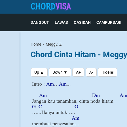
DANGDUT
LAWAS
QASIDAH
CAMPURSARI
Home
›
Meggy. Z
Chord Cinta Hitam - Meggy
Intro : 
Am
…
Am
...

Am
Dm
A
G
C
G
…...Hanya untuk…..

Am
membuat penyesalan…
