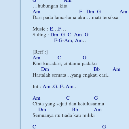
Am
F
Dm
G
Am
Dari pada lama-lama aku….mati tersiksa

Music : 
E
…
F
…

Suling : 
Dm
..
G
..
C
..
Am
..
G
..

F
-
G
-
Am
, 
Am
…

Am
C
G
Kini kusadari, cintamu padaku

Dm
Bb
Am
Hartalah semata…yang engkau cari..

Int : 
Am
..
G
..
F
..
Am
..

Am
C
G
Cinta yang sejati dan ketulusanmu

Dm
Bb
Am
Semuanya itu tiada kau miliki

C
G