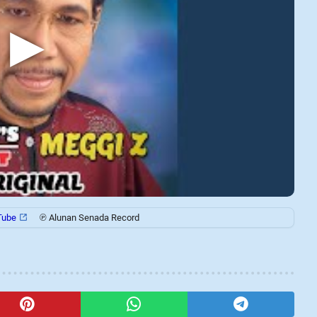
▶
Tube
℗ Alunan Senada Record