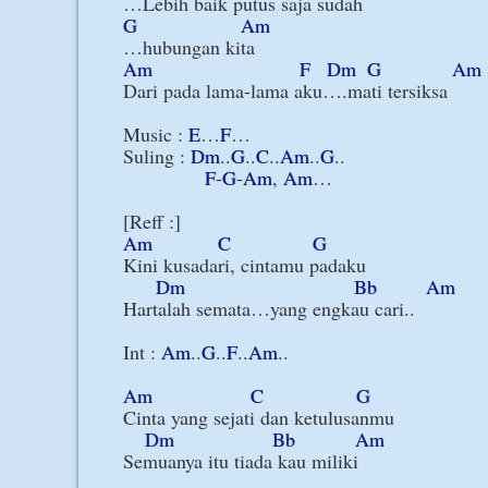
G
Am
Am
F
Dm
G
Am
Dari pada lama-lama aku….mati tersiksa

Music : 
E
…
F
…

Suling : 
Dm
..
G
..
C
..
Am
..
G
..

F
-
G
-
Am
, 
Am
…

Am
C
G
Kini kusadari, cintamu padaku

Dm
Bb
Am
Hartalah semata…yang engkau cari..

Int : 
Am
..
G
..
F
..
Am
..

Am
C
G
Cinta yang sejati dan ketulusanmu

Dm
Bb
Am
Semuanya itu tiada kau miliki
