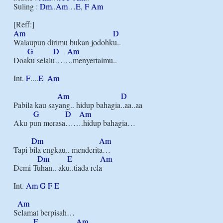
Suling : 
Dm
..
Am
…
E
, 
F
Am
Am
D
Walaupun dirimu bukan jodohku..

G
D
Am
Doaku selalu…….menyertaimu..

Int. 
F
....
E
Am
Am
D
Pabila kau sayang.. hidup bahagia..aa..aa

G
D
Am
Aku pun merasa…….hidup bahagia…

Dm
Am
Tapi bila engkau.. menderita…

Dm
E
Am
Demi Tuhan.. aku..tiada rela

Int. 
Am
G
F
E
Am
Selamat berpisah…

E
Am