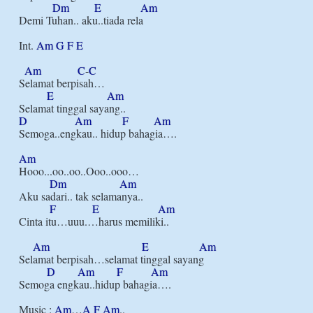
Dm
E
Am
Demi Tuhan.. aku..tiada rela

Int. 
Am
G
F
E
Am
C
-
C
Selamat berpisah…

E
Am
D
Am
F
Am
Semoga..engkau.. hidup bahagia….

Am
Hooo...oo..oo..Ooo..ooo…

Dm
Am
Aku sadari.. tak selamanya..

F
E
Am
Cinta itu…uuu.…harus memiliki..

Am
E
Am
Selamat berpisah…selamat tinggal sayang

D
Am
F
Am
Semoga engkau..hidup bahagia….

Music : 
Am
…
A
F
Am
..
