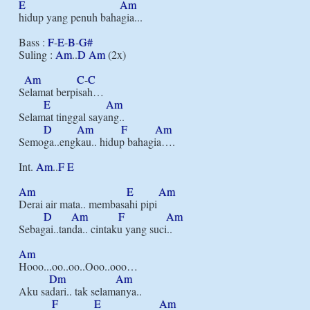
E
Am
hidup yang penuh bahagia...

Bass : 
F
-
E
-
B
-
G#
Suling : 
Am
..
D
Am
 (2x)

Am
C
-
C
Selamat berpisah…

E
Am
Selamat tinggal sayang..

D
Am
F
Am
Semoga..engkau.. hidup bahagia….

Int. 
Am
..
F
E
Am
E
Am
Derai air mata.. membasahi pipi

D
Am
F
Am
Sebagai..tanda.. cintaku yang suci..

Am
Hooo...oo..oo..Ooo..ooo…

Dm
Am
Aku sadari.. tak selamanya..

F
E
Am