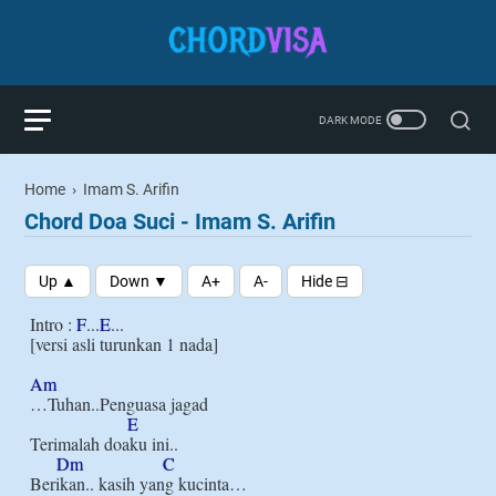
Home
›
Imam S. Arifin
Chord Doa Suci - Imam S. Arifin
Intro : 
F
...
E
...

[versi asli turunkan 1 nada]

Am
…Tuhan..Penguasa jagad

E
Terimalah doaku ini..

Dm
C