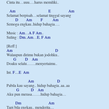
Cinta itu…uuu.…harus memiliki..

Am
E
Am
Selamat berpisah…selamat tinggal sayang

D
Am
F
Am
Semoga engkau..hidup bahagia….

Music : 
Am
…
A
F
Am
..

Suling : 
Dm
..
Am
…
E
, 
F
Am
Am
D
Walaupun dirimu bukan jodohku..

G
D
Am
Doaku selalu…….menyertaimu..

Int. 
F
....
E
Am
Am
D
Pabila kau sayang.. hidup bahagia..aa..aa

G
D
Am
Aku pun merasa…….hidup bahagia…

Dm
Am
Tapi bila engkau.. menderita…
