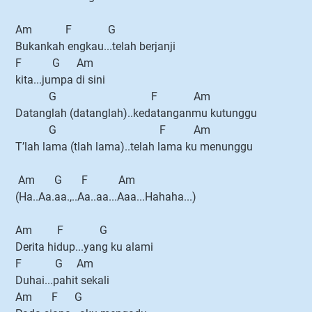
Am F G
Bukankah engkau...telah berjanji
F G Am
kita...jumpa di sini
G F Am
Datanglah (datanglah)..kedatanganmu kutunggu
G F Am
T’lah lama (tlah lama)..telah lama ku menunggu
Am G F Am
(Ha..Aa.aa.,..Aa..aa...Aaa...Hahaha...)
Am F G
Derita hidup...yang ku alami
F G Am
Duhai...pahit sekali
Am F G