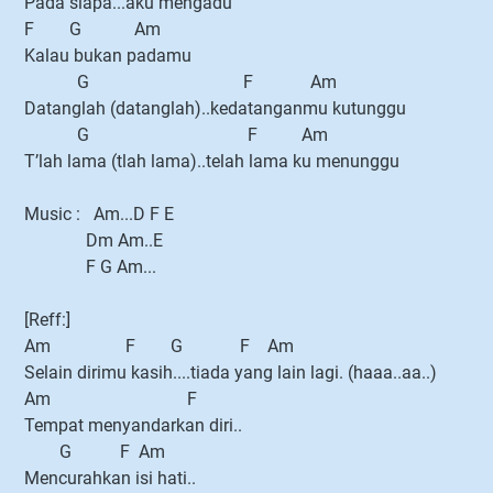
Pada siapa...aku mengadu
F G Am
Kalau bukan padamu
G F Am
Datanglah (datanglah)..kedatanganmu kutunggu
G F Am
T’lah lama (tlah lama)..telah lama ku menunggu
Music : Am...D F E
Dm Am..E
F G Am...
[Reff:]
Am F G F Am
Selain dirimu kasih....tiada yang lain lagi. (haaa..aa..)
Am F
Tempat menyandarkan diri..
G F Am
Mencurahkan isi hati..