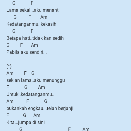
G F
Lama sekali..aku menanti
G F Am
Kedatanganmu..kekasih
G F
Betapa hati..tidak kan sedih
G F Am
Pabila aku sendiri...
(*)
Am F G
sekian lama..aku menunggu
F G Am
Untuk..kedatanganmu...
Am F G
bukankah engkau...telah berjanji
F G Am
Kita...jumpa di sini
G F Am