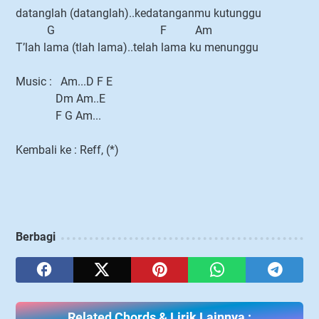
datanglah (datanglah)..kedatanganmu kutunggu
G F Am
T’lah lama (tlah lama)..telah lama ku menunggu
Music : Am...D F E
Dm Am..E
F G Am...
Kembali ke : Reff, (*)
Berbagi
Related Chords & Lirik Lainnya :