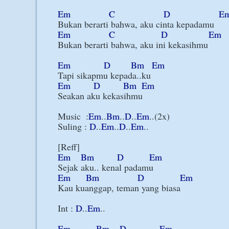
Em
C
D
E
Em
C
D
Em
Bukan berarti bahwa, aku ini kekasihmu

Em
D
Bm
Em
Em
D
Bm
Em
Seakan aku kekasihmu   

Music  :
Em
..
Bm
..
D
..
Em
..(2x)

Suling : 
D
..
Em
..
D
..
Em
..

Em
Bm
D
Em
Em
Bm
D
Em
Kau kuanggap, teman yang biasa

Int : 
D
..
Em
..

Em
Bm
D
Em