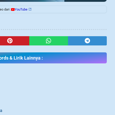
o dari :
YouTube
rds & Lirik Lainnya :
ma