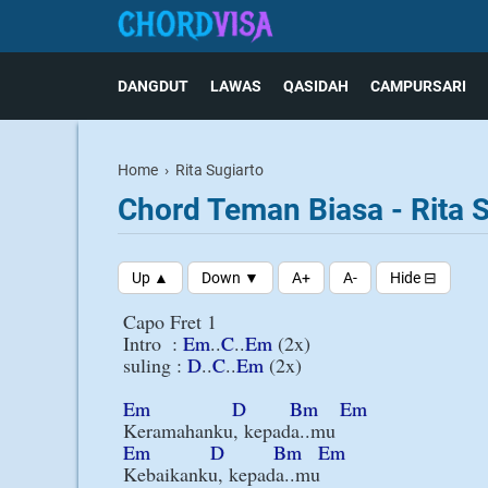
DANGDUT
LAWAS
QASIDAH
CAMPURSARI
Home
›
Rita Sugiarto
Chord Teman Biasa - Rita 
Capo Fret 1

Intro  : 
Em
..
C
..
Em
 (2x)

suling : 
D
..
C
..
Em
 (2x)

Em
D
Bm
Em
Em
D
Bm
Em
Kebaikanku, kepada..mu
