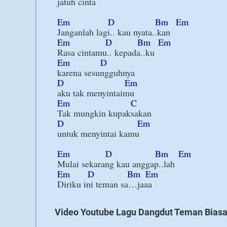
jatuh cinta

Em
D
Bm
Em
Em
D
Bm
Em
Em
D
D
Em
Em
C
D
Em
untuk menyintai kamu

Em
D
Bm
Em
Em
D
Bm
Em
Video Youtube Lagu Dangdut Teman Biasa 