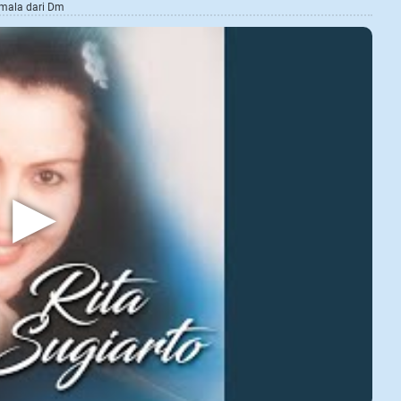
amala dari Dm
▶