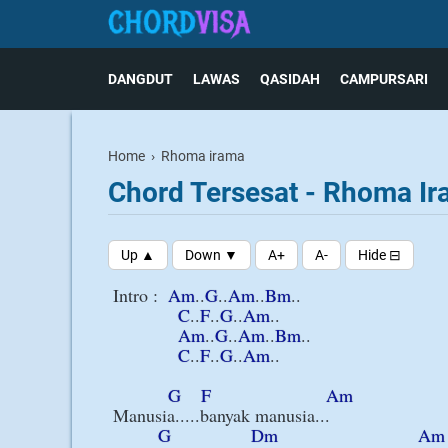
DANGDUT
LAWAS
QASIDAH
CAMPURSARI
Home
›
Rhoma irama
Chord Tersesat - Rhoma I
Intro :  
Am
..
G
..
Am
..
Bm
..

C
..
F
..
G
..
Am
..

Am
..
G
..
Am
..
Bm
..

C
..
F
..
G
..
Am
..

G
F
Am
Manusia.....banyak manusia...

G
Dm
Am