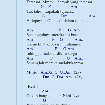
Tersesat, Mmm....banyak yang tersesat

G
F
Am
Tak tahu.....apakah tujuan...

G
Dm
Am
Hidupnya....Ohh....di dalam dunia...

Am
F
G
Am
..

Am
F
G
Am
..

Am
F
G
Am
..

Am
F
G
Am
..

Senanglah mereka melakukannya

Music : 
Am
..
G
..
C
..
G
..
Am
..(2x)

Dm
..
C
..
Dm
..
Am
.. (2x)

[Reff ]

Am
Cukup banyak sudah Nabi-Nya

G
Yang diturunkan ke dunia
