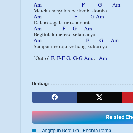
Am
F
G
Am
Am
F
G
Am
Am
F
G
Am
Am
F
G
Am
Sampai menuju ke liang kuburnya

[Outro] 
F
, 
F
-
F
G
, 
G
-
G
Am
.…
Am
Berbagi
Related Cho
Langitpun Berduka - Rhoma Irama