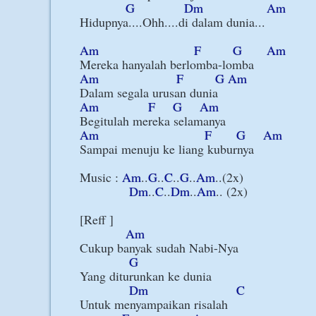
G
Dm
Am
Hidupnya....Ohh....di dalam dunia...

Am
F
G
Am
Am
F
G
Am
Am
F
G
Am
Am
F
G
Am
Sampai menuju ke liang kuburnya

Music : 
Am
..
G
..
C
..
G
..
Am
..(2x)

Dm
..
C
..
Dm
..
Am
.. (2x)

[Reff ]

Am
Cukup banyak sudah Nabi-Nya

G
Yang diturunkan ke dunia

Dm
C
Untuk menyampaikan risalah
