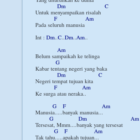
Dm
C
Untuk menyampaikan risalah

F
Am
Pada seluruh manusia

Int : 
Dm
..
C
..
Dm
..
Am
..

Am
Belum sampaikah ke telinga

G
Kabar tentang negeri yang baka

Dm
C
Negeri tempat tujuan kita

F
Am
Ke surga atau neraka..

G
F
Am
Manusia.....banyak manusia...

G
Dm
Am
Tersesat, Mmm....banyak yang tersesat

G
F
Am
Tak tahu.....apakah tujuan...
