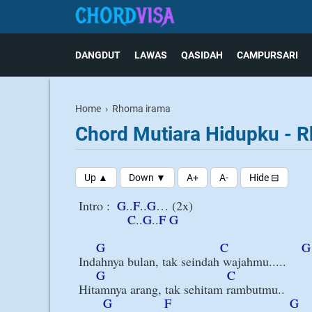
DANGDUT
LAWAS
QASIDAH
CAMPURSARI
Home
›
Rhoma irama
Chord Mutiara Hidupku - 
Intro :  
G
..
F
..
G
… (2x)

C
..
G
..
F
G
G
C
G
Indahnya bulan, tak seindah wajahmu.....

G
C
Hitamnya arang, tak sehitam rambutmu..

G
F
G