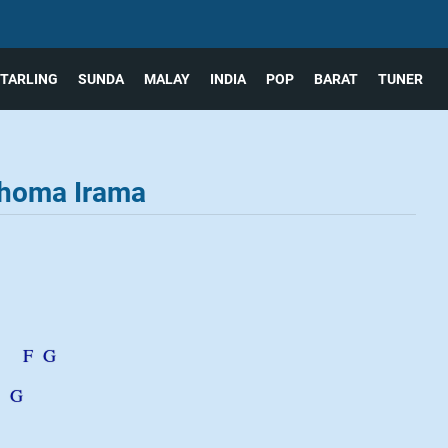
TARLING
SUNDA
MALAY
INDIA
POP
BARAT
TUNER
Rhoma Irama
F
G
G