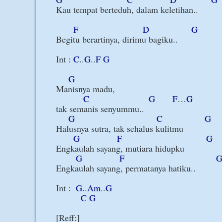
Kau tempat berteduh, dalam keletihan..

F
D
G
Begitu berartinya, dirimu bagiku..

Int : 
C
..
G
..
F
G
G
Manisnya madu, 

C
G
F
…
G
tak semanis senyummu..

G
C
G
Halusnya sutra, tak sehalus kulitmu

G
F
G
Engkaulah sayang, mutiara hidupku

G
F
Engkaulah sayang, permatanya hatiku..

Int :  
G
..
Am
..
G
C
G