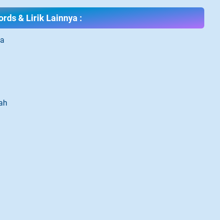
rds & Lirik Lainnya :
ma
ah