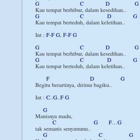
G
C
D
G
G
C
D
G
Kau tempat berteduh, dalam keletihan..

Int : 
F
-
F
G
, 
F
-
F
G
G
C
D
G
G
C
D
G
Kau tempat berteduh, dalam keletihan..

F
D
G
Begitu berartinya, dirimu bagiku..

Int : 
C
..
G
..
F
G
G
Manisnya madu, 

C
G
F
…
G
tak semanis senyummu..

G
C
G