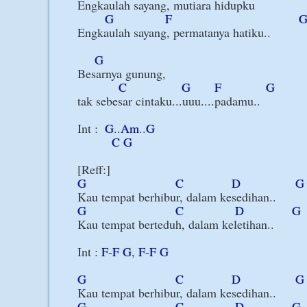
Engkaulah sayang, mutiara hidupku

G
F
Engkaulah sayang, permatanya hatiku..

G
Besarnya gunung, 

C
G
F
G
tak sebesar cintaku...uuu....padamu..

Int :  
G
..
Am
..
G
C
G
G
C
D
G
G
C
D
G
Kau tempat berteduh, dalam keletihan..

Int : 
F
-
F
G
, 
F
-
F
G
G
C
D
G
G
C
D
G