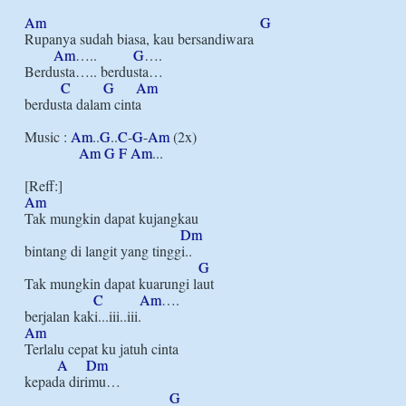
Am
G
Rupanya sudah biasa, kau bersandiwara

Am
…..          
G
….      

Berdusta….. berdusta…

C
G
Am
berdusta dalam cinta

Music : 
Am
..
G
..
C
-
G
-
Am
 (2x)

Am
G
F
Am
...

Am
Tak mungkin dapat kujangkau

Dm
bintang di langit yang tinggi..

G
Tak mungkin dapat kuarungi laut

C
Am
….

Am
Terlalu cepat ku jatuh cinta

A
Dm
kepada dirimu…

G