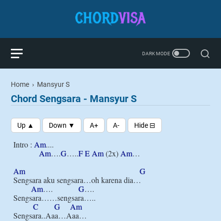
Home
›
Mansyur S
Chord Sengsara - Mansyur S
Intro : 
Am
....

Am
….
G
…..
F
E
Am
 (2x) 
Am
…

Am
G
Sengsara aku sengsara…oh karena dia…

Am
….             
G
….      

Sengsara……sengsara…..

C
G
Am
Sengsara..Aaa…Aaa…
