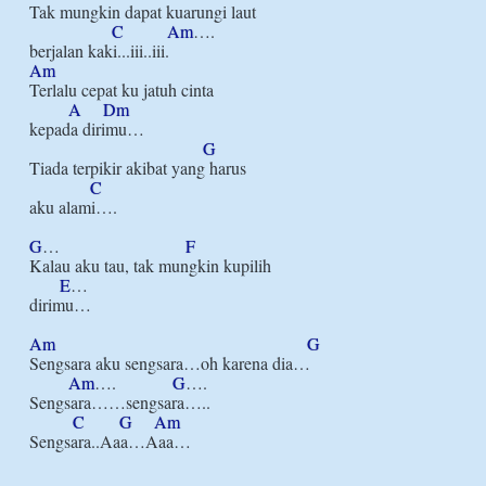
Tak mungkin dapat kuarungi laut

C
Am
….

Am
Terlalu cepat ku jatuh cinta

A
Dm
kepada dirimu…

G
Tiada terpikir akibat yang harus

C
aku alami….

G
…                             
F
Kalau aku tau, tak mungkin kupilih

E
…

dirimu…

Am
G
Sengsara aku sengsara…oh karena dia…

Am
….             
G
….      

Sengsara……sengsara…..

C
G
Am