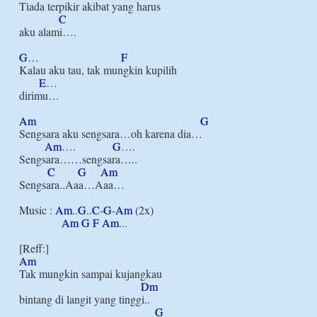
Tiada terpikir akibat yang harus

C
aku alami….

G
…                             
F
Kalau aku tau, tak mungkin kupilih

E
…

dirimu…

Am
G
Sengsara aku sengsara…oh karena dia…

Am
….             
G
….      

Sengsara……sengsara…..

C
G
Am
Sengsara..Aaa…Aaa…

Music : 
Am
..
G
..
C
-
G
-
Am
 (2x)

Am
G
F
Am
...

Am
Tak mungkin sampai kujangkau

Dm
bintang di langit yang tinggi..

G