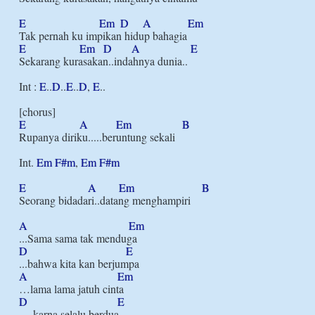
E
Em
D
A
Em
E
Em
D
A
E
Sekarang kurasakan..indahnya dunia..

Int : 
E
..
D
..
E
..
D
, 
E
..

E
A
Em
B
Rupanya diriku.....beruntung sekali

Int. 
Em
F#m
, 
Em
F#m
E
A
Em
B
Seorang bidadari..datang menghampiri

A
Em
D
E
A
Em
D
E
….karna selalu berdua
