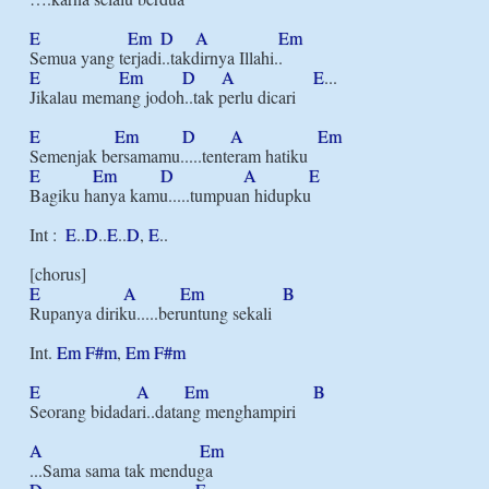
E
Em
D
A
Em
E
Em
D
A
E
...

Jikalau memang jodoh..tak perlu dicari

E
Em
D
A
Em
E
Em
D
A
E
Bagiku hanya kamu.....tumpuan hidupku

Int :  
E
..
D
..
E
..
D
, 
E
..

E
A
Em
B
Rupanya diriku.....beruntung sekali

Int. 
Em
F#m
, 
Em
F#m
E
A
Em
B
Seorang bidadari..datang menghampiri

A
Em