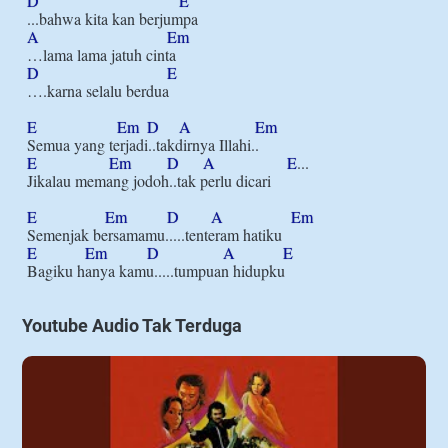
D
E
A
Em
D
E
….karna selalu berdua

E
Em
D
A
Em
E
Em
D
A
E
...

Jikalau memang jodoh..tak perlu dicari

E
Em
D
A
Em
E
Em
D
A
E
Youtube Audio Tak Terduga