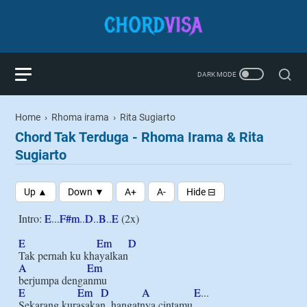
Home
›
Rhoma irama
›
Rita Sugiarto
Chord Tak Terduga - Rhoma Irama & Rita
Sugiarto
Intro: 
E
...
F#m
..
D
..
B
..
E
 (2x)

E
Em
D
A
Em
E
Em
D
A
E
...

Sekarang kurasakan, hangatnya cintamu
