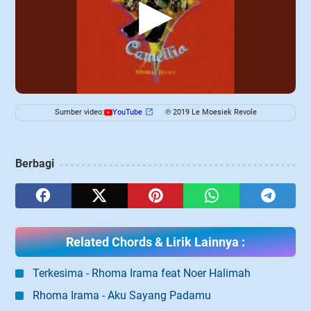
▶
Sumber video:
YouTube
℗ 2019 Le Moesiek Revole
Berbagi
Related Chords & Lirik Lainnya :
Terkesima - Rhoma Irama feat Noer Halimah
Rhoma Irama - Aku Sayang Padamu