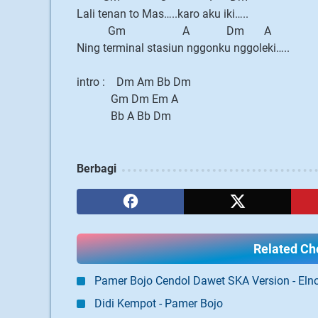
Lali tenan to Mas…..karo aku iki…..
Gm A Dm A
Ning terminal stasiun nggonku nggoleki…..
intro : Dm Am Bb Dm
Gm Dm Em A
Bb A Bb Dm
Berbagi
Related Cho
Pamer Bojo Cendol Dawet SKA Version - Elno
Didi Kempot - Pamer Bojo