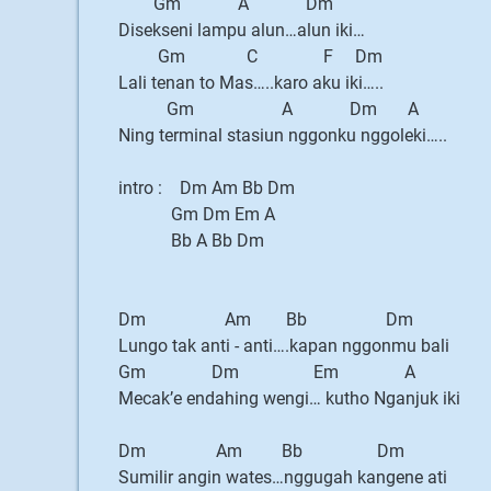
Gm A Dm
Disekseni lampu alun…alun iki…
Gm C F Dm
Lali tenan to Mas…..karo aku iki…..
Gm A Dm A
Ning terminal stasiun nggonku nggoleki…..
intro : Dm Am Bb Dm
Gm Dm Em A
Bb A Bb Dm
Dm Am Bb Dm
Lungo tak anti - anti….kapan nggonmu bali
Gm Dm Em A
Mecak’e endahing wengi… kutho Nganjuk iki
Dm Am Bb Dm
Sumilir angin wates…nggugah kangene ati