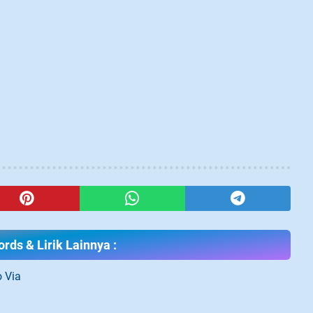
rds & Lirik Lainnya :
 Via