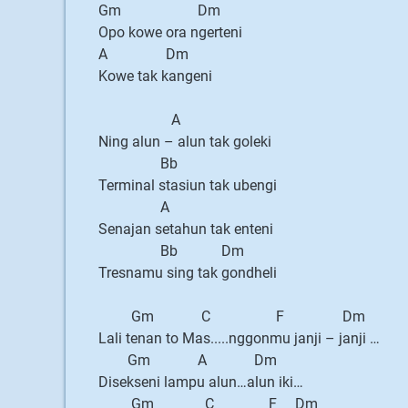
Gm Dm
Opo kowe ora ngerteni
A Dm
Kowe tak kangeni
A
Ning alun – alun tak goleki
Bb
Terminal stasiun tak ubengi
A
Senajan setahun tak enteni
Bb Dm
Tresnamu sing tak gondheli
Gm C F Dm
Lali tenan to Mas.....nggonmu janji – janji …
Gm A Dm
Disekseni lampu alun…alun iki…
Gm C F Dm