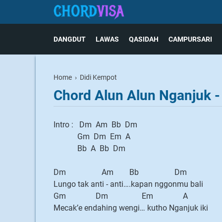
DANGDUT
LAWAS
QASIDAH
CAMPURSARI
Home
›
Didi Kempot
Chord Alun Alun Nganjuk -
Intro : Dm Am Bb Dm
Gm Dm Em A
Bb A Bb Dm
Dm Am Bb Dm
Lungo tak anti - anti….kapan nggonmu bali
Gm Dm Em A
Mecak’e endahing wengi… kutho Nganjuk iki