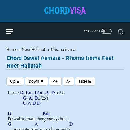
Home
›
Noer Halimah
›
Rhoma irama
Chord Dawai Asmara - Rhoma Irama Feat
Noer Halimah
Intro : 
D
..
Bm
..
F#m
..
A
..
D
..(2x)

G
..
A
..
D
..(2x)

C
-
A
-
D
D
D
Bm
G
A
D