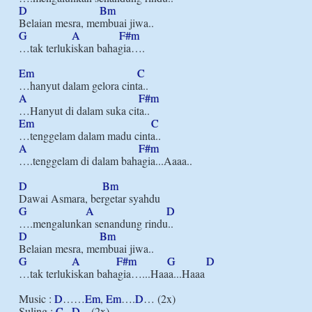
D
Bm
G
A
F#m
…tak terlukiskan bahagia….

Em
C
A
F#m
Em
C
A
F#m
….tenggelam di dalam bahagia...Aaaa..

D
Bm
G
A
D
D
Bm
G
A
F#m
G
D
…tak terlukiskan bahagia…...Haaa...Haaa

Music : 
D
……
Em
, 
Em
….
D
… (2x) 

Suling : 
C
...
D
... (2x)
