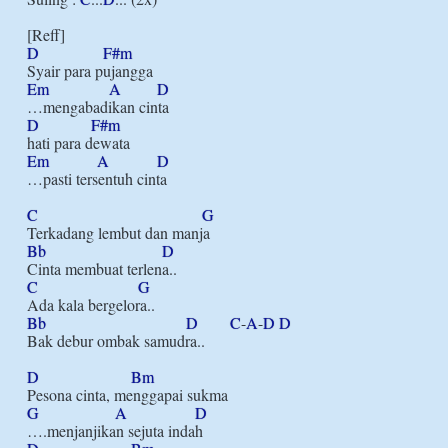
D
F#m
Em
A
D
D
F#m
Em
A
D
…pasti tersentuh cinta

C
G
Bb
D
C
G
Bb
D
C
-
A
-
D
D
Bak debur ombak samudra..

D
Bm
G
A
D