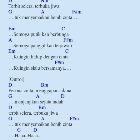
D
Bm
G
A
F#m
….tuk menyemaikan benih cinta….

Em
C
A
F#m
Em
C
…Kuingin hidup dengan cinta

F#m
…Kuingin slalu bersamanya….

D
Bm
G
A
D
D
Bm
G
A
F#m
….tuk menyemaikan benih cinta

G
D