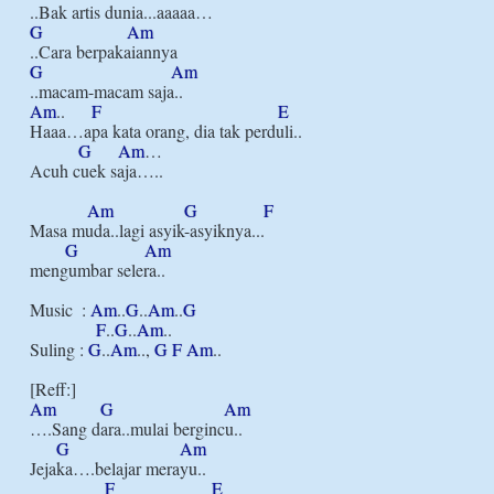
G
Am
G
Am
Am
..      
F
E
Haaa…apa kata orang, dia tak perduli..

G
Am
…

Acuh cuek saja…..

Am
G
F
Masa muda..lagi asyik-asyiknya...

G
Am
mengumbar selera..

Music  : 
Am
..
G
..
Am
..
G
F
..
G
..
Am
..

Suling : 
G
..
Am
.., 
G
F
Am
..

Am
G
Am
….Sang dara..mulai bergincu..

G
Am
Jejaka….belajar merayu..

F
E