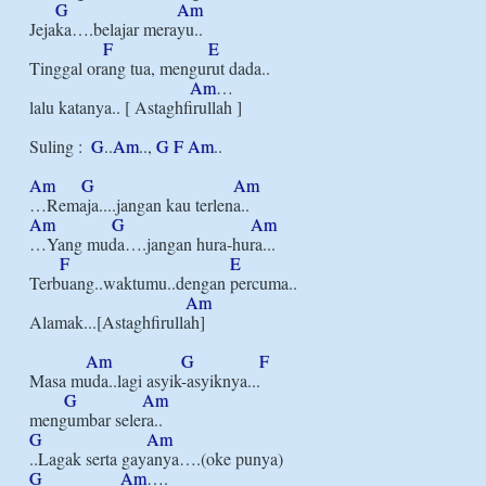
G
Am
Jejaka….belajar merayu..

F
E
Tinggal orang tua, mengurut dada..

Am
…

lalu katanya.. [ Astaghfirullah ]

Suling :  
G
..
Am
.., 
G
F
Am
..

Am
G
Am
Am
G
Am
…Yang muda….jangan hura-hura...

F
E
Terbuang..waktumu..dengan percuma..

Am
Alamak...[Astaghfirullah]

Am
G
F
Masa muda..lagi asyik-asyiknya...

G
Am
G
Am
G
Am
….
