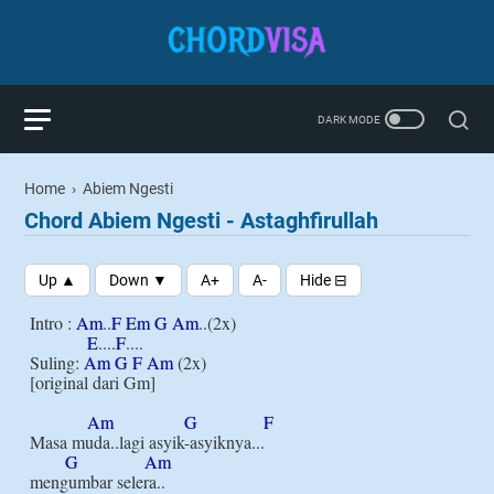
Home
›
Abiem Ngesti
Chord Abiem Ngesti - Astaghfirullah
Intro : 
Am
..
F
Em
G
Am
..(2x)

E
....
F
....

Suling: 
Am
G
F
Am
 (2x)

[original dari Gm]

Am
G
F
Masa muda..lagi asyik-asyiknya...

G
Am