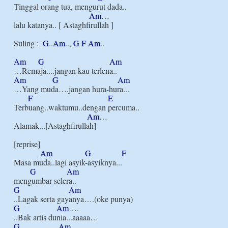
Tinggal orang tua, mengurut dada..

Am
…

lalu katanya.. [ Astaghfirullah ]

Suling :  
G
..
Am
.., 
G
F
Am
..

Am
G
Am
Am
G
Am
…Yang muda….jangan hura-hura...

F
E
Terbuang..waktumu..dengan percuma..

Am
…

Alamak...[Astaghfirullah]

[reprise]

Am
G
F
Masa muda..lagi asyik-asyiknya...

G
Am
G
Am
G
Am
….

G
Am