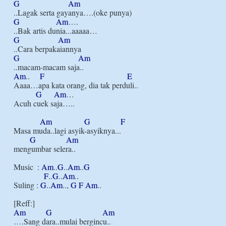
G
Am
G
Am
….

G
Am
G
Am
Am
..     
F
E
Aaaa…apa kata orang, dia tak perduli..

G
Am
…

Acuh cuek saja…..

Am
G
F
Masa muda..lagi asyik-asyiknya...

G
Am
mengumbar selera..

Music  : 
Am
..
G
..
Am
..
G
F
..
G
..
Am
..

Suling : 
G
..
Am
.., 
G
F
Am
..

Am
G
Am
….Sang dara..mulai bergincu..
