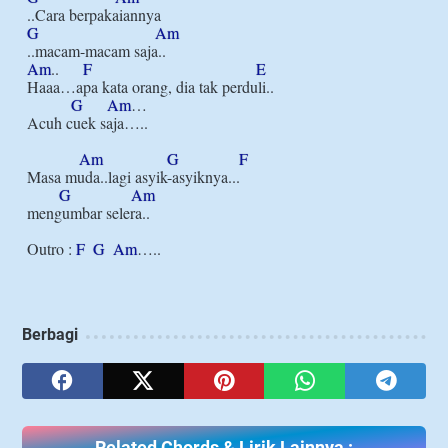
G
Am
Am
..      
F
E
Haaa…apa kata orang, dia tak perduli..

G
Am
…

Acuh cuek saja…..

Am
G
F
Masa muda..lagi asyik-asyiknya...

G
Am
mengumbar selera..

Outro : 
F
G
Am
Berbagi
Related Chords & Lirik Lainnya :