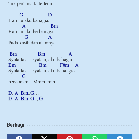
Tuk pertama kuterlena..

G
D
Hari itu aku bahagia..

A
Bm
Hari itu aku berbangga..

G
A
Pada kasih dan alamnya

Bm
Bm
A
Bm
Bm
F#m
A
Syala-lala…syalala, aku baha..giaa

G
bersamamu..Mmm..mm

D
..
A
..
Bm
..
G
D
..
A
..
Bm
..
G
.., 
G
Berbagi