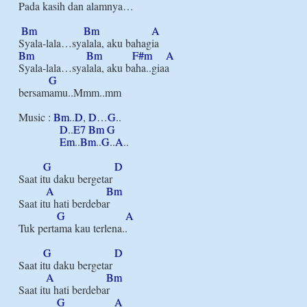
Pada kasih dan alamnya…

Bm
Bm
A
Bm
Bm
F#m
A
Syala-lala…syalala, aku baha..giaa

G
bersamamu..Mmm..mm

Music : 
Bm
..
D
, 
D
…
G
..

D
..
E7
Bm
G
Em
..
Bm
..
G
..
A
..

G
D
Saat itu daku bergetar

A
Bm
Saat itu hati berdebar

G
A
Tuk pertama kau terlena..

G
D
Saat itu daku bergetar

A
Bm
Saat itu hati berdebar

G
A