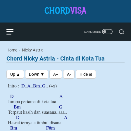
Home
›
Nicky Astria
Chord Nicky Astria - Cinta di Kota Tua
Intro :  
D
..
A
..
Bm
..
G
.. (4x)

D
A
Jumpa pertama di kota tua

Bm
G
Terpaut kasih dan suasana..aaa..

D
A
Hasrat ternyata timbul disana

Bm
F#m