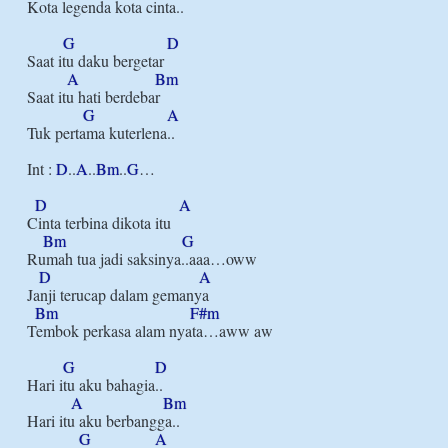
Kota legenda kota cinta..

G
D
Saat itu daku bergetar

A
Bm
Saat itu hati berdebar

G
A
Tuk pertama kuterlena..

Int : 
D
..
A
..
Bm
..
G
…

D
A
Cinta terbina dikota itu

Bm
G
Rumah tua jadi saksinya..aaa…oww

D
A
Janji terucap dalam gemanya

Bm
F#m
Tembok perkasa alam nyata…aww aw

G
D
Hari itu aku bahagia..

A
Bm
Hari itu aku berbangga..

G
A