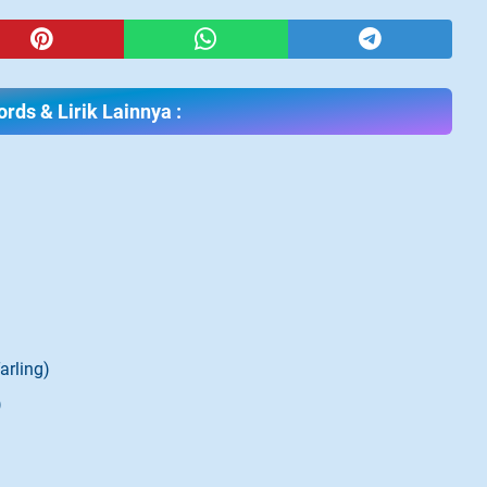
rds & Lirik Lainnya :
arling)
)