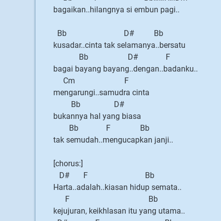
bagaikan..hilangnya si embun pagi..
Bb D# Bb
kusadar..cinta tak selamanya..bersatu
Bb D# F
bagai bayang bayang..dengan..badanku..
Cm F
mengarungi..samudra cinta
Bb D#
bukannya hal yang biasa
Bb F Bb
tak semudah..mengucapkan janji..
[chorus:]
D# F Bb
Harta..adalah..kiasan hidup semata..
F Bb
kejujuran, keikhlasan itu yang utama..