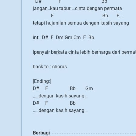
D# F Bb
jangan..kau taburi…cinta dengan permata
F Bb F….
tetapi hujanilah semua dengan kasih sayang
int: D# F Dm Gm Cm F Bb
[penyair berkata cinta lebih berharga dari perma
back to : chorus
[Ending:]
D# F Bb Gm
..…dengan kasih sayang…
D# F Bb
..…dengan kasih sayang…
Berbagi