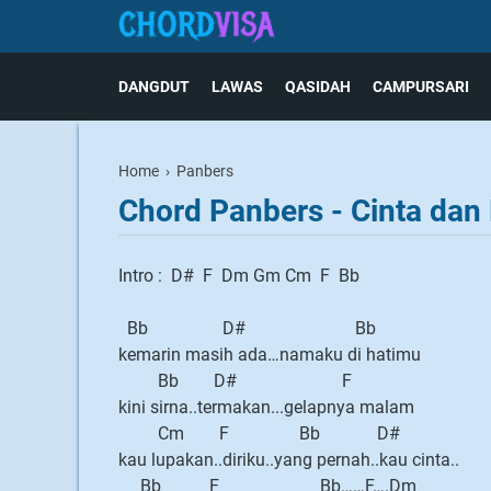
DANGDUT
LAWAS
QASIDAH
CAMPURSARI
Home
›
Panbers
Chord Panbers - Cinta dan
Intro : D# F Dm Gm Cm F Bb
Bb D# Bb
kemarin masih ada…namaku di hatimu
Bb D# F
kini sirna..termakan...gelapnya malam
Cm F Bb D#
kau lupakan..diriku..yang pernah..kau cinta..
Bb F Bb……F….Dm