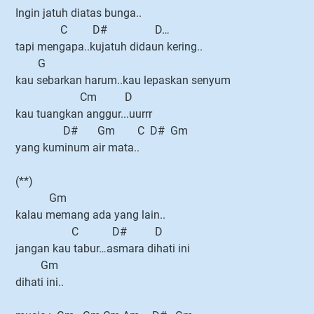
Ingin jatuh diatas bunga..
C D# D…
tapi mengapa..kujatuh didaun kering..
G
kau sebarkan harum..kau lepaskan senyum
Cm D
kau tuangkan anggur...uurrr
D# Gm C D# Gm
yang kuminum air mata..
(**)
Gm
kalau memang ada yang lain..
C D# D
jangan kau tabur…asmara dihati ini
Gm
dihati ini..