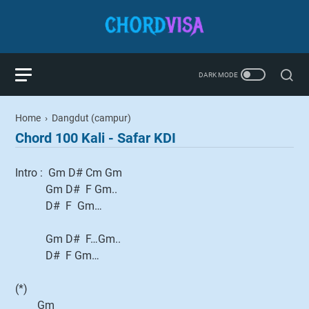
Home
›
Dangdut (campur)
Chord 100 Kali - Safar KDI
Intro : Gm D# Cm Gm
Gm D# F Gm..
D# F Gm…
Gm D# F…Gm..
D# F Gm…
(*)
Gm