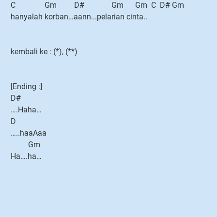
C Gm D# Gm Gm C D# Gm
hanyalah korban…aann...pelarian cinta..
kembali ke : (*), (**)
[Ending :]
D#
….Haha…
D
…..haaAaa
Gm
Ha….ha…