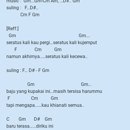
music : Gm...Gm-Cm Am, …D#.. Gm
suling : F…D#..
Cm F Gm
[Reff:]
Gm Gm….
seratus kali kau pergi…seratus kali kujemput
F Cm Gm
namun akhirnya..…seratus kali kecewa..
suling : F… D# - F Gm
Gm Gm…
baju yang kupakai ini…masih tersisa harummu
F Cm Gm
tapi mengapa...…kau khianati semua..
C Gm D# Gm
baru terasa……diriku ini