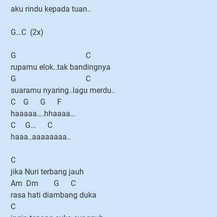
aku rindu kepada tuan..
G…C (2x)
G C
rupamu elok..tak bandingnya
G C
suaramu nyaring..lagu merdu..
C G G F
haaaaa….hhaaaa…
C G… C
haaa..aaaaaaaa..
C
jika Nuri terbang jauh
Am Dm G C
rasa hati diambang duka
C