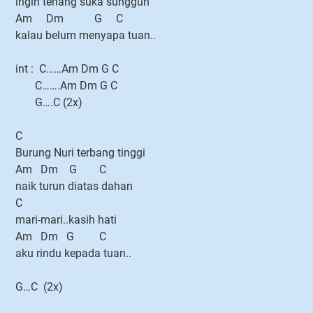
ingin tenang suka sungguh
Am Dm G C
kalau belum menyapa tuan..
int : C……Am Dm G C
C…….Am Dm G C
G….C (2x)
C
Burung Nuri terbang tinggi
Am Dm G C
naik turun diatas dahan
C
mari-mari..kasih hati
Am Dm G C
aku rindu kepada tuan..
G…C (2x)