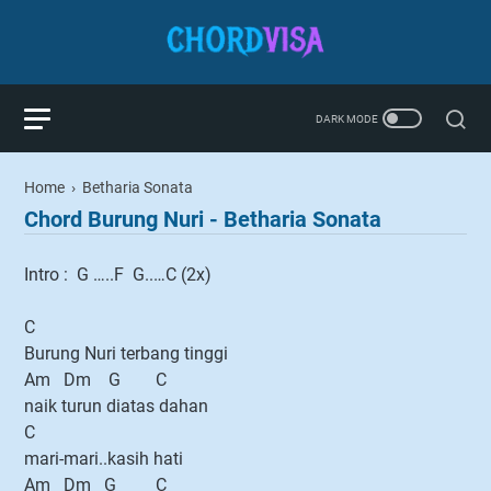
Home
›
Betharia Sonata
Chord Burung Nuri - Betharia Sonata
Intro : G …..F G..…C (2x)
C
Burung Nuri terbang tinggi
Am Dm G C
naik turun diatas dahan
C
mari-mari..kasih hati
Am Dm G C