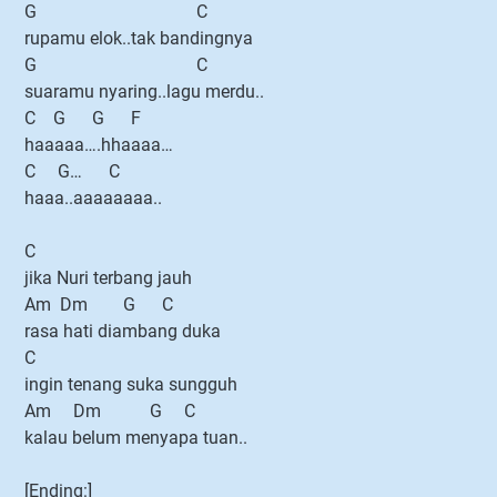
G C
rupamu elok..tak bandingnya
G C
suaramu nyaring..lagu merdu..
C G G F
haaaaa….hhaaaa…
C G… C
haaa..aaaaaaaa..
C
jika Nuri terbang jauh
Am Dm G C
rasa hati diambang duka
C
ingin tenang suka sungguh
Am Dm G C
kalau belum menyapa tuan..
[Ending:]