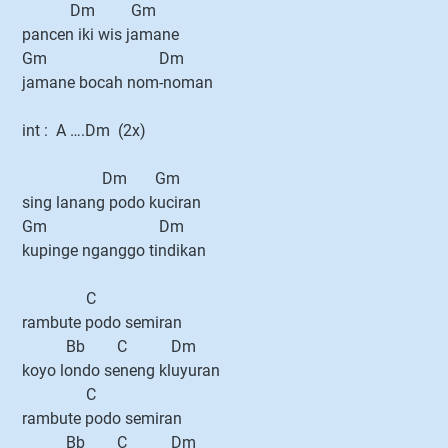
Dm Gm
pancen iki wis jamane
Gm Dm
jamane bocah nom-noman
int : A ….Dm (2x)
Dm Gm
sing lanang podo kuciran
Gm Dm
kupinge nganggo tindikan
C
rambute podo semiran
Bb C Dm
koyo londo seneng kluyuran
C
rambute podo semiran
Bb C Dm