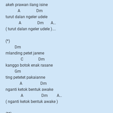
akeh prawan ilang isine
A Dm
turut dalan ngeler udele
A Dm A…
( turut dalan ngeler udele )….
(*)
Dm
mlanding petet jarene
C Dm
kanggo botok enak rasane
Gm
ting petetet pakaianne
A Dm
nganti ketok bentuk awake
A Dm A…
( nganti ketok bentuk awake )