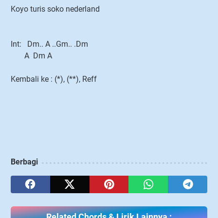
Koyo turis soko nederland
Int: Dm.. A ..Gm.. .Dm
A Dm A
Kembali ke : (*), (**), Reff
Berbagi
Related Chords & Lirik Lainnya :