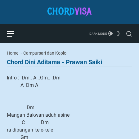
Home
›
Campursari dan Koplo
Chord Dini Aditama - Prawan Saiki
Intro : Dm.. A ..Gm.. .Dm
A Dm A
Dm
Mangan Bakwan aduh asine
C Dm
ra dipangan kele-kele
Gm