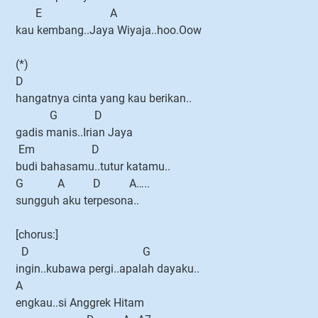
E A
kau kembang..Jaya Wiyaja..hoo.Oow
(*)
D
hangatnya cinta yang kau berikan..
G D
gadis manis..Irian Jaya
Em D
budi bahasamu..tutur katamu..
G A D A…..
sungguh aku terpesona..
[chorus:]
D G
ingin..kubawa pergi..apalah dayaku..
A
engkau..si Anggrek Hitam