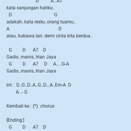
D A…A7
kata sanjungan hatiku..
D G
adakah..kata restu..orang tuamu..
A D
atau..kubawa lari..demi cinta kita berdua..
G D A7 D
Gadis..manis, Irian Jaya
G D A7 D A…..G-A
Gadis..manis, Irian Jaya
Int : D..G..D..A..G..D...A..Em-A D
A…- G
Kembali ke : (*). chorus
[Ending:]
G D A7 D