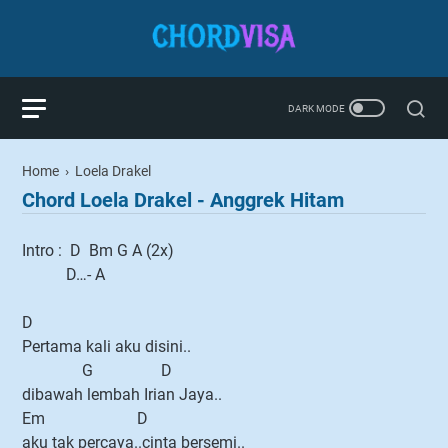
Home
›
Loela Drakel
Chord Loela Drakel - Anggrek Hitam
Intro : D Bm G A (2x)
D…- A
D
Pertama kali aku disini..
G D
dibawah lembah Irian Jaya..
Em D
aku tak percaya..cinta bersemi..