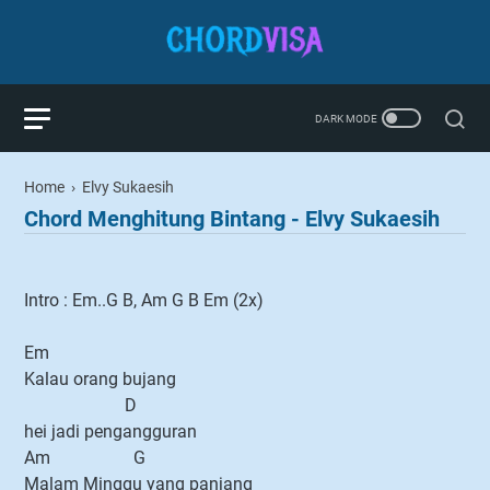
Home
›
Elvy Sukaesih
Chord Menghitung Bintang - Elvy Sukaesih
Intro : Em..G B, Am G B Em (2x)
Em
Kalau orang bujang
D
hei jadi pengangguran
Am G
Malam Minggu yang panjang