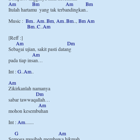
Am
Bm
Am
Bm
Itulah hartamu  yang tak terbandingkan..

Music :  
Bm
.. 
Am
..
Bm
, 
Am
..
Bm
.., 
Bm
Am
Bm
..
C
..
Am
[Reff :]

Am
Dm
Sebagai ujian, sakit pasti datang 

Am
pada tiap insan…

Int : 
G
..
Am
..

Am
Zikirkanlah namanya

Dm
sabar tawwaqallah…

Am
mohon kesembuhan

Int : 
Am
.......

G
Am
Semoga musibah membawa hikmah
