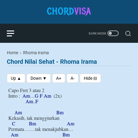
Home
›
Rhoma irama
Chord Nilai Sehat - Rhoma Irama
Capo Fret 3 atau 2

Intro :  
Am
…
G
F
Am
  (2x)

Am
..
F
Am
Bm
Kekasih, tak menggiurkan

C
Bm
Am
Permata…….tak menakjubkan…

Am
Bm