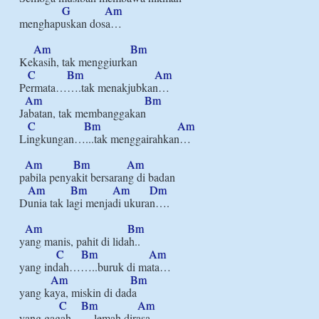
G
Am
menghapuskan dosa…

Am
Bm
Kekasih, tak menggiurkan

C
Bm
Am
Permata…….tak menakjubkan…

Am
Bm
Jabatan, tak membanggakan

C
Bm
Am
Lingkungan…...tak menggairahkan…

Am
Bm
Am
pabila penyakit bersarang di badan

Am
Bm
Am
Dm
Dunia tak lagi menjadi ukuran….

Am
Bm
yang manis, pahit di lidah..

C
Bm
Am
yang indah……..buruk di mata…

Am
Bm
yang kaya, miskin di dada

C
Bm
Am
yang gagah……lemah dirasa…
