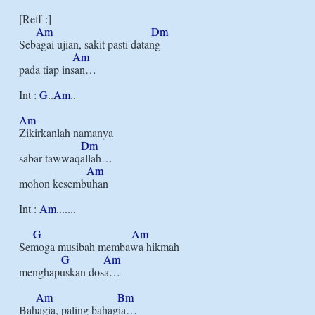
[Reff :]

Am
Dm
Sebagai ujian, sakit pasti datang 

Am
pada tiap insan…

Int : 
G
..
Am
..

Am
Zikirkanlah namanya

Dm
sabar tawwaqallah…

Am
mohon kesembuhan

Int : 
Am
.......

G
Am
Semoga musibah membawa hikmah

G
Am
menghapuskan dosa…

Am
Bm
Bahagia, paling bahagia…
