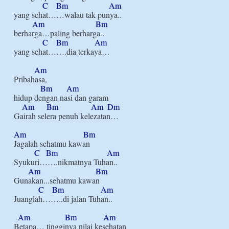
C
Bm
Am
yang sehat……walau tak punya..

Am
Bm
berharga…paling berharga..

C
Bm
Am
yang sehat…….dia terkaya…

Am
Pribahasa, 

Bm
Am
hidup dengan nasi dan garam

Am
Bm
Am
Dm
Gairah selera penuh kelezatan…

Am
Bm
Jagalah sehatmu kawan

C
Bm
Am
Syukuri…….nikmatnya Tuhan..

Am
Bm
Gunakan...sehatmu kawan

C
Bm
Am
Juanglah……..di jalan Tuhan..

Am
Bm
Am