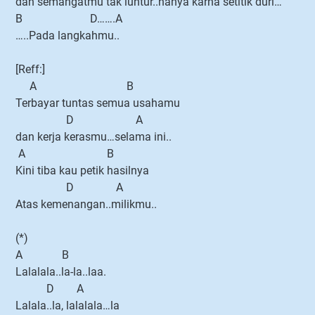
dan semangatmu tak luntur..hanya karna setitik duri…
B D…….A
…..Pada langkahmu..
[Reff:]
A B
Terbayar tuntas semua usahamu
D A
dan kerja kerasmu…selama ini..
A B
Kini tiba kau petik hasilnya
D A
Atas kemenangan..milikmu..
(*)
A B
Lalalala..la-la..laa.
D A
Lalala..la, lalalala…la