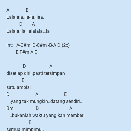
A B
Lalalala..la-la..laa.
D A
Lalala..la, lalalala…la
Int: A-C#m, D-C#m -B-A D (2x)
E F#m A E
D A
disetiap diri..pasti tersimpan
E
satu ambisi
D A E
….yang tak mungkin..datang sendiri..
Bm D A
…..bukanlah waktu yang kan memberi
E
semua mimpimu..