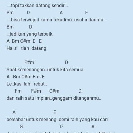
….tapi takkan datang sendiri..
Bm D A E
….bisa terwujud karna tekadmu..usaha darimu..
Bm D
…jadikan yang terbaik..
A Bm C#m E E
Ha..ri tlah datang
F#m D
Saat kemenangan..untuk kita semua
A Bm C#m Fm- E
Le..kas lah rebut..
Fm F#m C#m D
dan raih satu impian..genggam ditanganmu..
A E
bersabar untuk menang..demi raih yang kau cari
G D A..