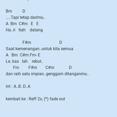
Bm D
…..Tapi tetap darimu..
A Bm C#m E E
Ha..ri tlah datang
F#m D
Saat kemenangan..untuk kita semua
A Bm C#m Fm- E
Le..kas lah rebut..
Fm F#m C#m D
dan raih satu impian..genggam ditanganmu..
int : A..B..D..A
kembali ke : Reff 2x, (*) fade out