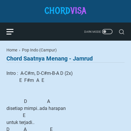
Home
›
Pop Indo (Campur)
Chord Saatnya Menang - Jamrud
Intro : A-C#m, D-C#m-B-A D (2x)
E F#m A E
D A
disetiap mimpi..ada harapan
E
untuk terjadi..
D A E