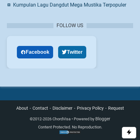
Kumpulan Lagu Dangdut Mega Mustika Terpopuler
FOLLOW US
Facebook
Twitter
About
Contact
Disclaimer
Privacy Policy
Request
Blogger
©
2012-2026 ChordVisa • Powered by
Content Protected. No Reproduction.