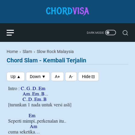
Home
›
Slam
›
Slow Rock Malaysia
Chord Slam - Kembali Terjalin
Intro : 
C
..
G
..
D
..
Em
Am
..
Em
..
B
...

C
..
D
..
Em
..
B
[turunkan 1 nada untuk versi asli]

Em
Seperti mimpi..perkenalan itu..

Am