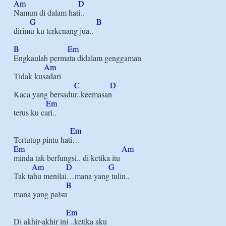
Am
D
Namun di dalam hati..

G
B
dirimu ku terkenang jua..

B
Em
Engkaulah permata didalam genggaman

Am
Tidak kusadari

C
D
Kaca yang bersadur..keemasan

Em
terus ku cari..

Em
Em
Am
minda tak berfungsi.. di ketika itu

Am
D
G
Tak tahu menilai…mana yang tulin..

B
mana yang palsu

Em
Di akhir-akhir ini ..ketika aku
