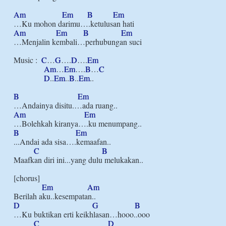
Am
Em
B
Em
Am
Em
B
Em
…Menjalin kembali…perhubungan suci

Music :  
C
…
G
….
D
….
Em
Am
…
Em
….
B
…
C
D
..
Em
..
B
..
Em
..

B
Em
Am
Em
B
Em
...Andai ada sisa….kemaafan..

C
B
Maafkan diri ini...yang dulu melukakan..

[chorus]

Em
Am
D
G
B
…Ku buktikan erti keikhlasan…hooo..ooo

C
D