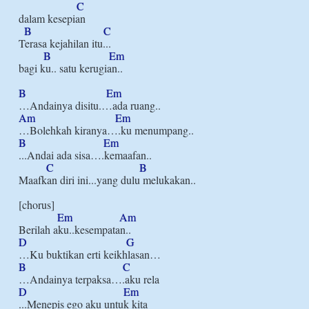
C
dalam kesepian

B
C
Terasa kejahilan itu...

B
Em
bagi ku.. satu kerugian..

B
Em
Am
Em
B
Em
...Andai ada sisa….kemaafan..

C
B
Maafkan diri ini...yang dulu melukakan..

[chorus]

Em
Am
D
G
B
C
D
Em
...Menepis ego aku untuk kita
