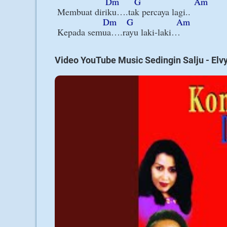
Dm
G
Am
Membuat diriku….tak percaya lagi..

Dm
G
Am
Video YouTube Music Sedingin Salju - Elv