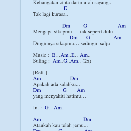
Kehangatan cinta darimu oh sayang..

E
Tak lagi kurasa..

Dm
G
Am
Mengapa sikapmu…. tak seperti dulu..

Dm
G
Am
Dinginnya sikapmu… sedingin salju

Music :  
E
…
Am
..
E
…
Am
..

Suling :  
Am
..
G
..
Am
.. (2x)

Am
Dm
Dm
G
Am
yang menyakiti hatimu…

Int :  
G
…
Am
..

Am
Dm
Dm
G
Am