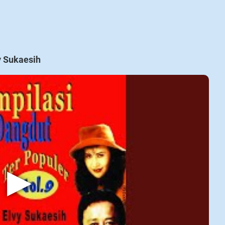
y Sukaesih
▶