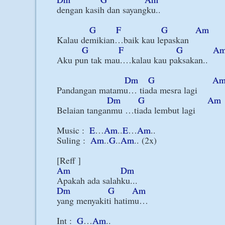
dengan kasih dan sayangku..

G
F
G
Am
Kalau demikian…baik kau lepaskan

G
F
G
A
Aku pun tak mau.…kalau kau paksakan..

Dm
G
A
Pandangan matamu… tiada mesra lagi

Dm
G
Am
Belaian tanganmu …tiada lembut lagi

Music :  
E
…
Am
..
E
…
Am
..

Suling :  
Am
..
G
..
Am
.. (2x)

Am
Dm
Dm
G
Am
yang menyakiti hatimu…

Int :  
G
…
Am
..
