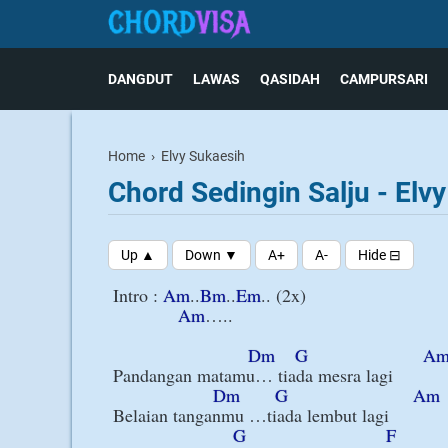
DANGDUT
LAWAS
QASIDAH
CAMPURSARI
Home
›
Elvy Sukaesih
Chord Sedingin Salju - Elv
Intro : 
Am
..
Bm
..
Em
.. (2x)

Am
…..

Dm
G
A
Pandangan matamu… tiada mesra lagi

Dm
G
Am
Belaian tanganmu …tiada lembut lagi

G
F