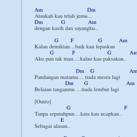
Am
Dm
Dm
G
Am
dengan kasih dan sayangku..

G
F
G
Am
Kalau demikian…baik kau lepaskan

G
F
G
A
Aku pun tak mau.…kalau kau paksakan..

Dm
G
A
Pandangan matamu… tiada mesra lagi

Dm
G
Am
Belaian tanganmu …tiada lembut lagi

[Outro]

G
F
Tanpa sepatahpun....kata kau ucapkan..

E
Sebagai alasan..
