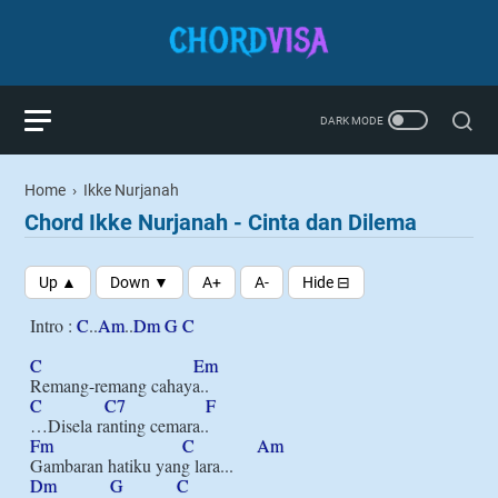
Home
›
Ikke Nurjanah
Chord Ikke Nurjanah - Cinta dan Dilema
Intro : 
C
..
Am
..
Dm
G
C
C
Em
C
C7
F
Fm
C
Am
Dm
G
C