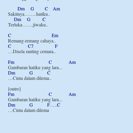
Dm
G
C
Am
Sakitnya……..hatiku..

Dm
G
C
Terluka…….jiwaku..

C
Em
C
C7
F
…Disela ranting cemara..

Fm
C
Am
Dm
G
C
…Cinta dalam dilema..

Fm
C
Am
Dm
G
F
…..
C