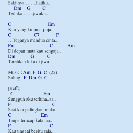
Sakitnya……..hatiku..

Dm
G
C
Terluka…….jiwaku..

C
Em
C
C7
F
Fm
C
Am
Dm
G
C
Torehkan luka di jiwa..

Music : 
Am
..
F
..
G
..
C
  (2x)

Suling : 
F
..
Dm
..
G
..
C
..

[Reff:]

C
Em
F
C
C
Em
F
C
Kau tinggal begitu saja..
