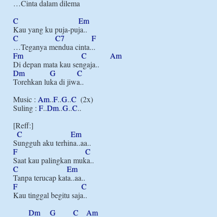
…Cinta dalam dilema

C
Em
C
C7
F
Fm
C
Am
Dm
G
C
Torehkan luka di jiwa..

Music : 
Am
..
F
..
G
..
C
  (2x)

Suling : 
F
..
Dm
..
G
..
C
..

[Reff:]

C
Em
F
C
C
Em
F
C
Kau tinggal begitu saja..

Dm
G
C
Am