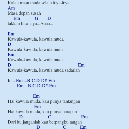
Am
Masa depan susah

Em
G
D
takkan bisa jaya...Aaaa...

Em
D
Em
D
Em
Kawula-kawula, kawula muda sadarlah

Int : 
Em
....
B
-
C
-
D
-
D#
-
Em
Em
....
B
-
C
-
D
-
D#
-
Em
....

Em
Hai kawula muda, kau punya tantangan

Em
Hai kawula muda, kau punya harapan

D
C
Em
Dari itu janganlah kau berpangku tangan

D
C
Em