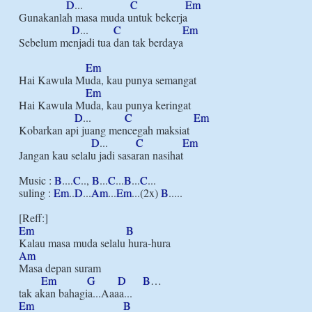
D
...                 
C
Em
Gunakanlah masa muda untuk bekerja

D
...         
C
Em
Sebelum menjadi tua dan tak berdaya

Em
Hai Kawula Muda, kau punya semangat

Em
Hai Kawula Muda, kau punya keringat

D
...            
C
Em
Kobarkan api juang mencegah maksiat

D
...          
C
Em
Jangan kau selalu jadi sasaran nasihat

Music : 
B
....
C
.., 
B
...
C
...
B
...
C
...

suling : 
Em
..
D
...
Am
...
Em
...(2x) 
B
.....

Em
B
Am
Masa depan suram

Em
G
D
B
…

Em
B