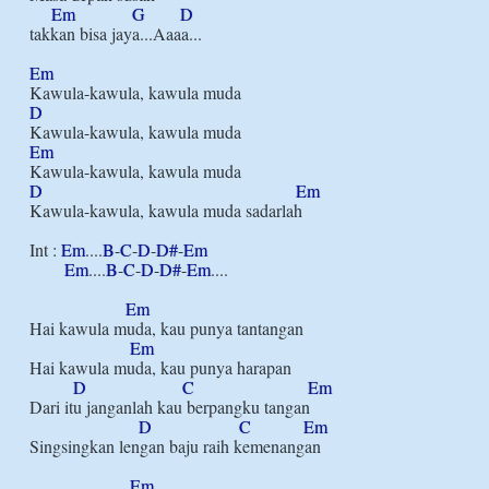
Em
G
D
takkan bisa jaya...Aaaa...

Em
D
Em
D
Em
Kawula-kawula, kawula muda sadarlah

Int : 
Em
....
B
-
C
-
D
-
D#
-
Em
Em
....
B
-
C
-
D
-
D#
-
Em
....

Em
Hai kawula muda, kau punya tantangan

Em
Hai kawula muda, kau punya harapan

D
C
Em
Dari itu janganlah kau berpangku tangan

D
C
Em
Singsingkan lengan baju raih kemenangan

Em