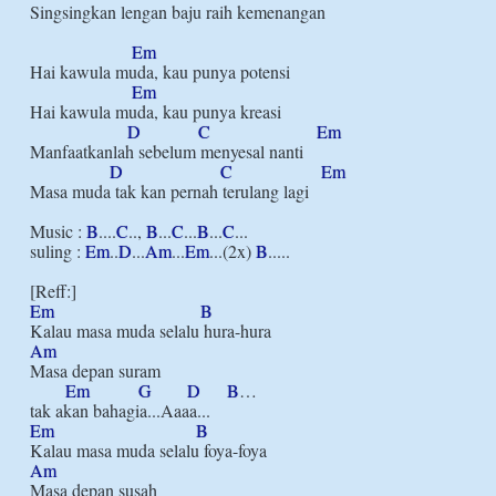
Singsingkan lengan baju raih kemenangan

Em
Hai kawula muda, kau punya potensi

Em
Hai kawula muda, kau punya kreasi   

D
C
Em
Manfaatkanlah sebelum menyesal nanti

D
C
Em
Masa muda tak kan pernah terulang lagi

Music : 
B
....
C
.., 
B
...
C
...
B
...
C
...

suling : 
Em
..
D
...
Am
...
Em
...(2x) 
B
.....

Em
B
Am
Masa depan suram

Em
G
D
B
…

Em
B
Am
Masa depan susah
