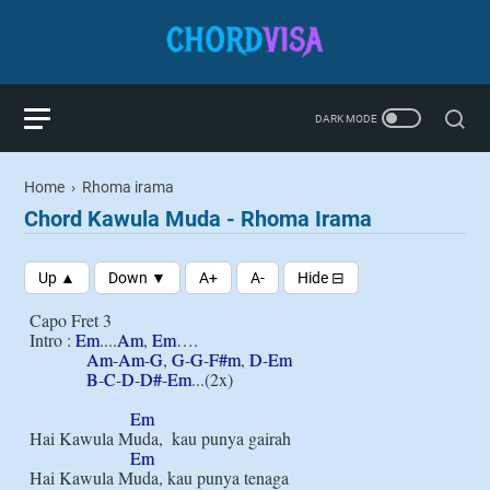
Home
›
Rhoma irama
Chord Kawula Muda - Rhoma Irama
Capo Fret 3

Intro : 
Em
....
Am
, 
Em
….

Am
-
Am
-
G
, 
G
-
G
-
F#m
, 
D
-
Em
B
-
C
-
D
-
D#
-
Em
...(2x)

Em
Hai Kawula Muda,  kau punya gairah

Em
Hai Kawula Muda, kau punya tenaga
