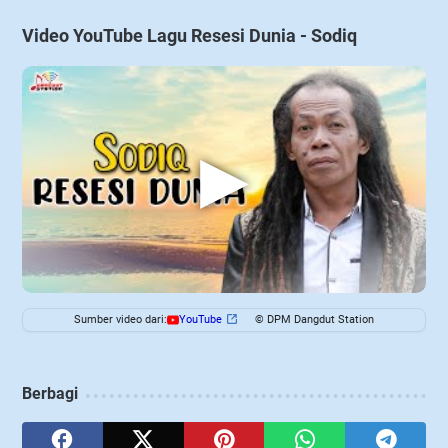
Video YouTube Lagu Resesi Dunia - Sodiq
▶
Sumber video dari:
YouTube
© DPM Dangdut Station
Berbagi