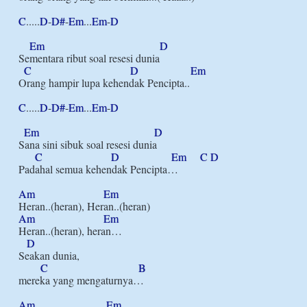
C
.....
D
-
D#
-
Em
...
Em
-
D
Em
D
Sementara ribut soal resesi dunia

C
D
Em
Orang hampir lupa kehendak Pencipta..

C
.....
D
-
D#
-
Em
...
Em
-
D
Em
D
Sana sini sibuk soal resesi dunia

C
D
Em
C
D
Padahal semua kehendak Pencipta…

Am
Em
Am
Em
Heran..(heran), heran…

D
Seakan dunia, 

C
B
mereka yang mengaturnya…

Am
Em