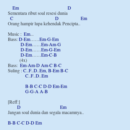
Em
D
Sementara ribut soal resesi dunia

C
D
Em
Orang hampir lupa kehendak Pencipta..

Music :  
Em
...

Bass: 
D
-
Em
……
Em
-
G
-
Em
D
-
Em
……
Em
-
Am
-
G
D
-
Em
……
Em
-
G
-
Em
D
-
Em
……
Em
-
C
-
B
          (4x)

Bass:  
Em
-
Am
-
D
Am
-
C
B
-
C
Suling : 
C
..
F
..
D
..
Em
, 
B
-
Em
B
-
C
C
..
F
..
D
..
Em
B
-
B
C
-
C
D
-
D
Em
-
Em
G
-
G
-
A
A
-
B
[Reff:]

D
Em
Jangan soal dunia dan segala macamnya..

B
-
B
C
-
C
D
-
D
Em