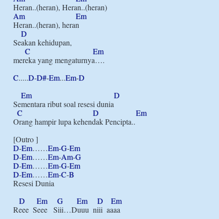
Am
Em
Heran..(heran), heran

D
Seakan kehidupan,

C
Em
mereka yang mengaturnya….

C
.....
D
-
D#
-
Em
...
Em
-
D
Em
D
Sementara ribut soal resesi dunia

C
D
Em
Orang hampir lupa kehendak Pencipta..

D
-
Em
……
Em
-
G
-
Em
D
-
Em
……
Em
-
Am
-
G
D
-
Em
……
Em
-
G
-
Em
D
-
Em
……
Em
-
C
-
B
Resesi Dunia

D
Em
G
Em
D
Em