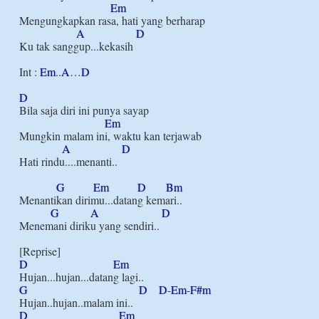
Em
Mengungkapkan rasa, hati yang berharap

A
D
Ku tak sanggup...kekasih

Int : 
Em
..
A
…
D
D
Bila saja diri ini punya sayap

Em
Mungkin malam ini, waktu kan terjawab

A
D
Hati rindu....menanti..

G
Em
D
Bm
Menantikan dirimu...datang kemari..

G
A
D
Menemani diriku yang sendiri..

D
Em
G
D
D
-
Em
-
F#m
D
Em