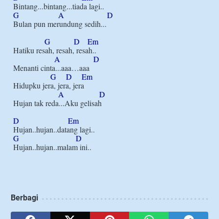
G
A
D
Bulan pun merundung sedih...

G
D
Em
Hatiku resah, resah, resah..

A
D
Menanti cinta...aaa…aaa

G
D
Em
Hidupku jera, jera, jera

A
D
Hujan tak reda...Aku gelisah

D
Em
G
D
Hujan..hujan..malam ini..

Berbagi