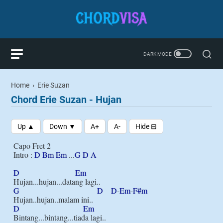
Home
›
Erie Suzan
Chord Erie Suzan - Hujan
Capo Fret 2 

Intro : 
D
Bm
Em
 ...
G
D
A
D
Em
G
D
D
-
Em
-
F#m
D
Em