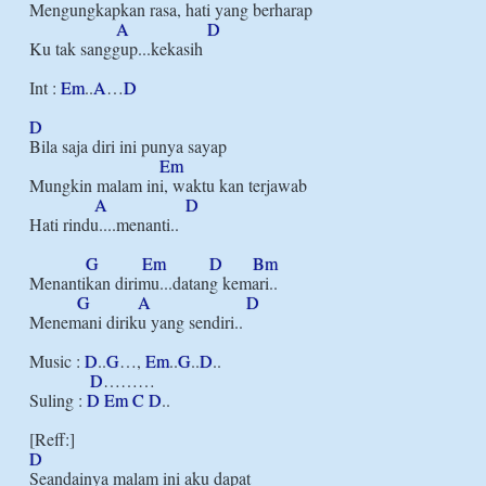
Mengungkapkan rasa, hati yang berharap

A
D
Ku tak sanggup...kekasih

Int : 
Em
..
A
…
D
D
Bila saja diri ini punya sayap

Em
Mungkin malam ini, waktu kan terjawab

A
D
Hati rindu....menanti..

G
Em
D
Bm
Menantikan dirimu...datang kemari..

G
A
D
Menemani diriku yang sendiri..

Music : 
D
..
G
…, 
Em
..
G
..
D
..

D
………

Suling : 
D
Em
C
D
..

D
Seandainya malam ini aku dapat
