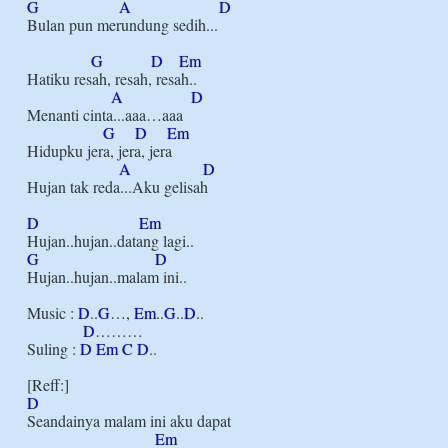
G
A
D
Bulan pun merundung sedih...

G
D
Em
Hatiku resah, resah, resah..

A
D
Menanti cinta...aaa…aaa

G
D
Em
Hidupku jera, jera, jera

A
D
Hujan tak reda...Aku gelisah

D
Em
G
D
Hujan..hujan..malam ini..

Music : 
D
..
G
…, 
Em
..
G
..
D
..

D
………

Suling : 
D
Em
C
D
..

D
Seandainya malam ini aku dapat

Em