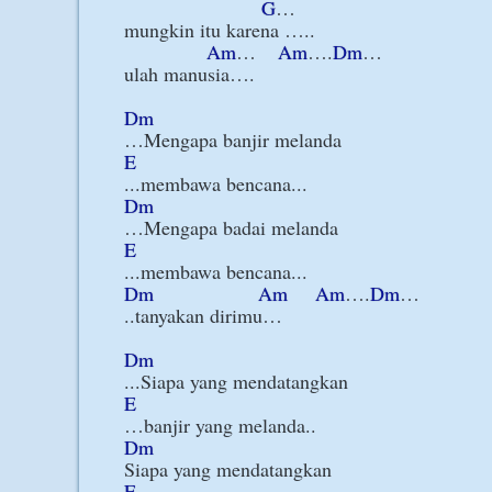
G
…

mungkin itu karena …..

Am
…    
Am
….
Dm
…

ulah manusia….

Dm
E
Dm
E
Dm
Am
Am
….
Dm
…

..tanyakan dirimu…

Dm
E
Dm
E