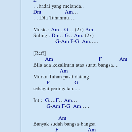
Dm
Am
…    

….Dia Tuhanmu….

Music : 
Am
…
G
….(2x) 
Am
..

Suling : 
Dm
…
G
…
Am
..(2x)

G
-
Am
F
-
G
Am
…..

[Reff]

Am
F
Am
Bila ada kezaliman atas suatu bangsa....

Am
Murka Tuhan pasti datang

F
G
sebagai peringatan.....

Int :  
G
….
F
…
Am
…

G
-
Am
F
-
G
Am
…..

Am
Banyak sudah bangsa-bangsa

F
Am