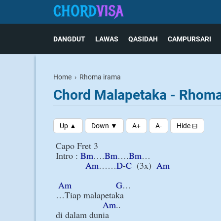
DANGDUT
LAWAS
QASIDAH
CAMPURSARI
Home
›
Rhoma irama
Chord Malapetaka - Rhoma
Capo Fret 3

Intro : 
Bm
….
Bm
….
Bm
…

Am
……
D
-
C
  (3x)  
Am
Am
G
…

…Tiap malapetaka

Am
..

di dalam dunia
