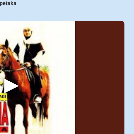
apetaka
▶