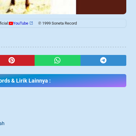
cial:
YouTube
℗ 1999 Soneta Record
rds & Lirik Lainnya :
ah