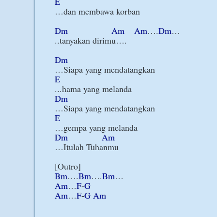
E
…dan membawa korban

Dm
Am
Am
….
Dm
…

..tanyakan dirimu….

Dm
E
Dm
E
Dm
Am
…Itulah Tuhanmu

Bm
….
Bm
….
Bm
Am
…
F
-
G
Am
…
F
-
G
Am