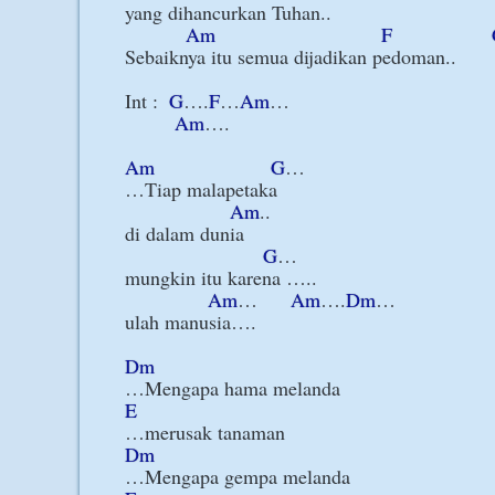
yang dihancurkan Tuhan..

Am
F
Sebaiknya itu semua dijadikan pedoman..

Int :  
G
….
F
…
Am
…

Am
….

Am
G
…

…Tiap malapetaka

Am
..

di dalam dunia

G
…

mungkin itu karena …..

Am
…      
Am
….
Dm
…

ulah manusia….

Dm
E
Dm