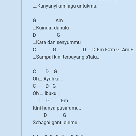
….Kunyanyikan lagu untukmu..
G Am
…Kuingat dahulu
D G
…Kata dan senyummu
C G D D-Em-F#m-G Am-B
…Sampai kini terbayang s’lalu..
C D G
Oh… Ayahku…
C D G
Oh ….Ibuku…
C D Em
Kini hanya pusaramu..
D G
Sebagai ganti dirimu..