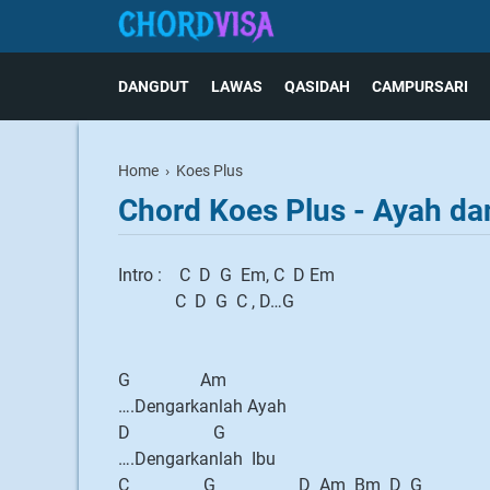
DANGDUT
LAWAS
QASIDAH
CAMPURSARI
Home
›
Koes Plus
Chord Koes Plus - Ayah da
Intro : C D G Em, C D Em
C D G C , D…G
G Am
….Dengarkanlah Ayah
D G
….Dengarkanlah Ibu
C G D Am Bm D G