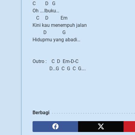
C D G
Oh ….Ibuku…
C D Em
Kini kau menempuh jalan
D G
Hidupmu yang abadi…
Outro : C D Em-D-C
D…G C G C G….
Berbagi