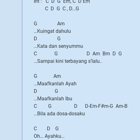
Int : C D G Em, C D Em
C D G C , D…G
G Am
…Kuingat dahulu
D G
…Kata dan senyummu
C G D Am Bm D G
…Sampai kini terbayang s’lalu..
G Am
…Maafkanlah Ayah
D G
…Maafkanlah Ibu
C G D D-Em-F#m-G Am-B
…Bila ada dosa-dosaku
C D G
Oh… Ayahku…