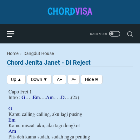
Home
›
Dangdut House
Chord Jenita Janet - Di Reject
Capo Fret 1

Intro : 
G
…..
Em
….
Am
…..
D
….(2x)

G
Em
Am