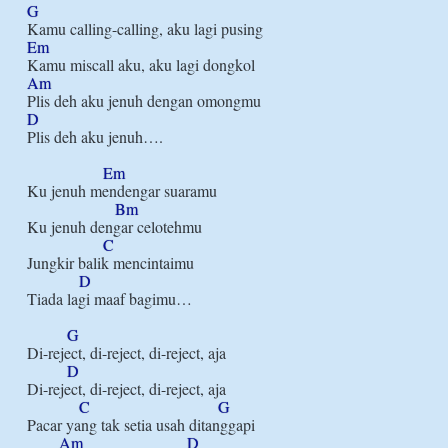
G
Em
Am
D
Plis deh aku jenuh….

Em
Ku jenuh mendengar suaramu

Bm
Ku jenuh dengar celotehmu

C
Jungkir balik mencintaimu

D
Tiada lagi maaf bagimu…

G
Di-reject, di-reject, di-reject, aja

D
Di-reject, di-reject, di-reject, aja

C
G
Pacar yang tak setia usah ditanggapi

Am
D