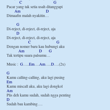
C
G
Pacar yang tak setia usah ditanggapi

Am
D
Dimaafin malah nyakitin…

G
Di-reject, di-reject, di-reject, aja

D
Di-reject, di-reject, di-reject, aja

C
G
Dengan nomer baru kau hubungi aku

Am
D
G
Tak tertipu suara palsumu…

Music :  
G
…..
Em
….
Am
…..
D
….(2x)

G
Em
Am
D
Sudah bau kambing….
