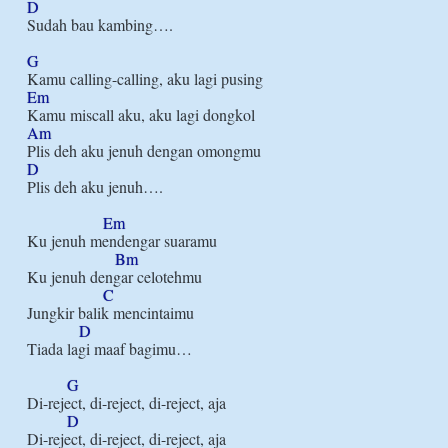
D
Sudah bau kambing….

G
Em
Am
D
Plis deh aku jenuh….

Em
Ku jenuh mendengar suaramu

Bm
Ku jenuh dengar celotehmu

C
Jungkir balik mencintaimu

D
Tiada lagi maaf bagimu…

G
Di-reject, di-reject, di-reject, aja

D
Di-reject, di-reject, di-reject, aja
