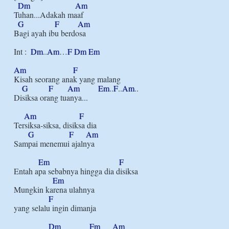
Dm
Am
Tuhan...Adakah maaf

G
F
Am
Bagi ayah ibu berdosa

Int :  
Dm
..
Am
…
F
Dm
Em
Am
F
Kisah seorang anak yang malang

G
F
Am
Em
..
F
..
Am
..

Disiksa orang tuanya...

Am
F
Tersiksa-siksa, disiksa dia

G
F
Am
Sampai menemui ajalnya

Em
F
Entah apa sebabnya hingga dia disiksa

Em
Mungkin karena ulahnya 

F
yang selalu ingin dimanja

Dm
Fm
Am