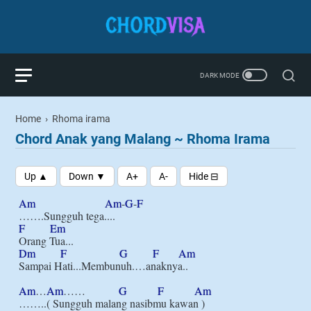
Home
›
Rhoma irama
Chord Anak yang Malang ~ Rhoma Irama
Am
Am
-
G
-
F
F
Em
Dm
F
G
F
Am
Sampai Hati...Membunuh.…anaknya..

Am
…
Am
……            
G
F
Am