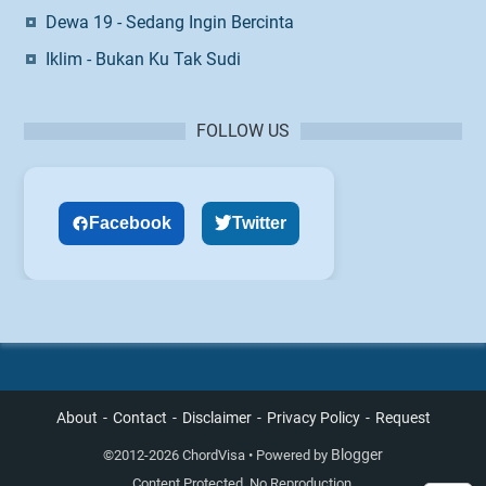
Dewa 19 - Sedang Ingin Bercinta
Iklim - Bukan Ku Tak Sudi
FOLLOW US
Facebook
Twitter
About
Contact
Disclaimer
Privacy Policy
Request
Blogger
©
2012-2026 ChordVisa • Powered by
Content Protected. No Reproduction.