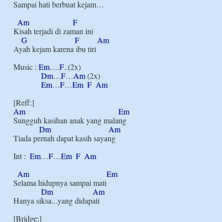
Sampai hati berbuat kejam…

Am
F
Kisah terjadi di zaman ini

G
F
Am
Ayah kejam karena ibu tiri

Music : 
Em
….
F
..(2x)

Dm
…
F
…
Am
 (2x)

Em
…
F
…
Em
F
Am
Am
Em
Sungguh kasihan anak yang malang

Dm
Am
Tiada pernah dapat kasih sayang

Int :  
Em
…
F
…
Em
F
Am
Am
Em
Selama hidupnya sampai mati

Dm
Am
Hanya siksa...yang didapati

[Bridge:]
