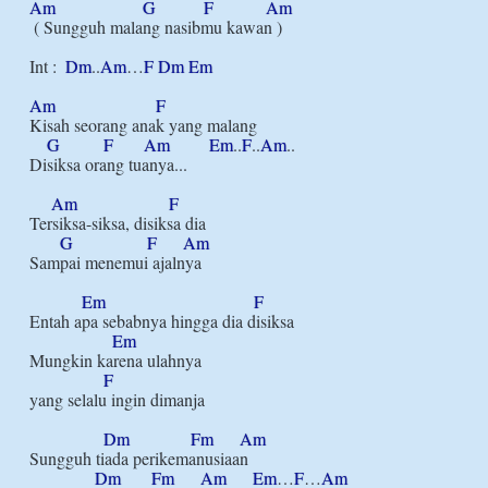
Am
G
F
Am
 ( Sungguh malang nasibmu kawan )

Int :  
Dm
..
Am
…
F
Dm
Em
Am
F
Kisah seorang anak yang malang

G
F
Am
Em
..
F
..
Am
..

Disiksa orang tuanya...

Am
F
Tersiksa-siksa, disiksa dia

G
F
Am
Sampai menemui ajalnya

Em
F
Entah apa sebabnya hingga dia disiksa

Em
Mungkin karena ulahnya 

F
yang selalu ingin dimanja

Dm
Fm
Am
Sungguh tiada perikemanusiaan

Dm
Fm
Am
Em
…
F
…
Am