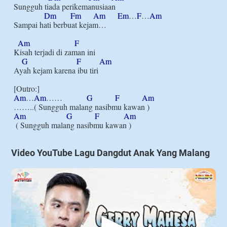
Sungguh tiada perikemanusiaan

Dm
Fm
Am
Em
…
F
…
Am
Sampai hati berbuat kejam…

Am
F
Kisah terjadi di zaman ini

G
F
Am
Ayah kejam karena ibu tiri

Am
…
Am
……            
G
F
Am
Am
G
F
Am
Video YouTube Lagu Dangdut Anak Yang Malang
▶