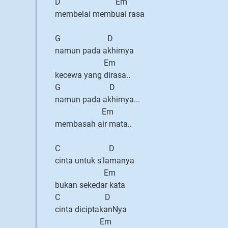
D Em
membelai membuai rasa
G D
namun pada akhirnya
Em
kecewa yang dirasa..
G D
namun pada akhirnya...
Em
membasah air mata..
C D
cinta untuk s'lamanya
Em
bukan sekedar kata
C D
cinta diciptakanNya
Em