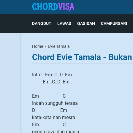
DANGDUT
LAWAS
QASIDAH
CAMPURSARI
Home
›
Evie Tamala
Chord Evie Tamala - Bukan
Intro : Em..C..D..Em..
Em..C..D..Em..
Em C
Indah sungguh terasa
D Em
kata-kata nan mesra
Em C
penuh rayu dan manja