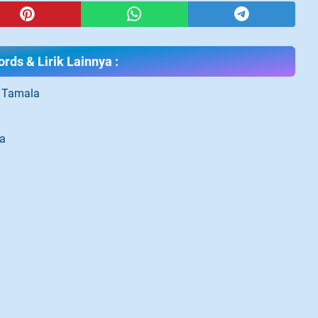
rds & Lirik Lainnya :
e Tamala
a