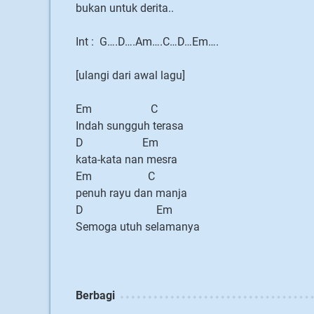
bukan untuk derita..
Int : G….D….Am….C…D…Em….
[ulangi dari awal lagu]
Em C
Indah sungguh terasa
D Em
kata-kata nan mesra
Em C
penuh rayu dan manja
D Em
Semoga utuh selamanya
Berbagi