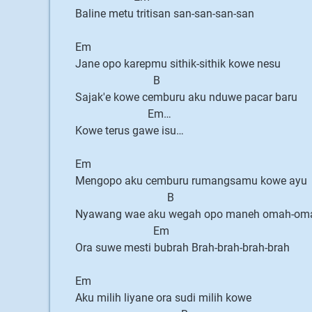
Baline metu tritisan san-san-san-san
Em
Jane opo karepmu sithik-sithik kowe nesu
B
Sajak'e kowe cemburu aku nduwe pacar baru
Em…
Kowe terus gawe isu…
Em
Mengopo aku cemburu rumangsamu kowe ayu
B
Nyawang wae aku wegah opo maneh omah-om
Em
Ora suwe mesti bubrah Brah-brah-brah-brah
Em
Aku milih liyane ora sudi milih kowe