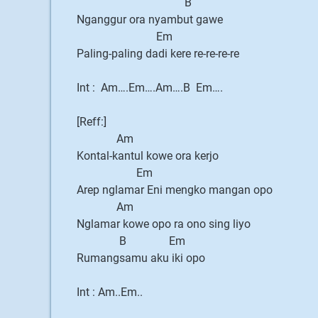
B
Nganggur ora nyambut gawe
Em
Paling-paling dadi kere re-re-re-re
Int : Am….Em….Am….B Em….
[Reff:]
Am
Kontal-kantul kowe ora kerjo
Em
Arep nglamar Eni mengko mangan opo
Am
Nglamar kowe opo ra ono sing liyo
B Em
Rumangsamu aku iki opo
Int : Am..Em..