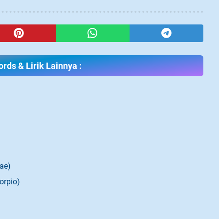
rds & Lirik Lainnya :
ae)
orpio)