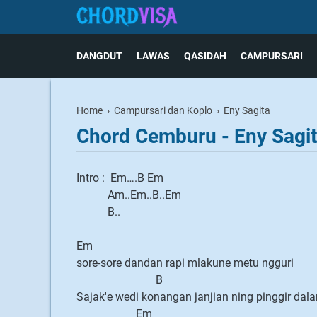
DANGDUT
LAWAS
QASIDAH
CAMPURSARI
Home
›
Campursari dan Koplo
›
Eny Sagita
Chord Cemburu - Eny Sagit
Intro : Em….B Em
Am..Em..B..Em
B..
Em
sore-sore dandan rapi mlakune metu ngguri
B
Sajak'e wedi konangan janjian ning pinggir dala
Em