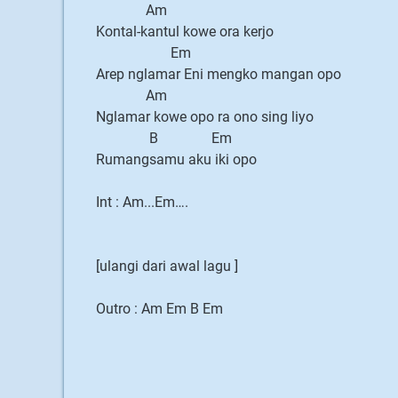
Am
Kontal-kantul kowe ora kerjo
Em
Arep nglamar Eni mengko mangan opo
Am
Nglamar kowe opo ra ono sing liyo
B Em
Rumangsamu aku iki opo
Int : Am...Em….
[ulangi dari awal lagu ]
Outro : Am Em B Em