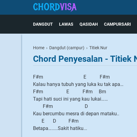
DANGDUT
LAWAS
QASIDAH
CAMPURSARI
Home
›
Dangdut (campur)
›
Titiek Nur
Chord Penyesalan - Titiek 
F#m E F#m
Kalau hanya tubuh yang luka ku tak apa…
F#m E F#m Bm
Tapi hati suci ini yang kau lukai……
F#m D
Kau bercumbu mesra di depan mataku..
E D F#m
Betapa….....Sakit hatiku...