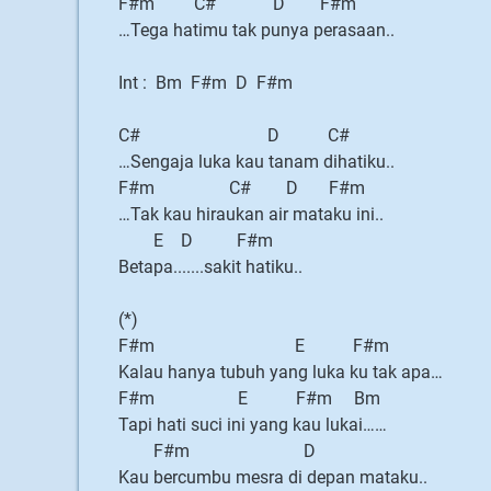
F#m C# D F#m
…Tega hatimu tak punya perasaan..
Int : Bm F#m D F#m
C# D C#
…Sengaja luka kau tanam dihatiku..
F#m C# D F#m
…Tak kau hiraukan air mataku ini..
E D F#m
Betapa.......sakit hatiku..
(*)
F#m E F#m
Kalau hanya tubuh yang luka ku tak apa…
F#m E F#m Bm
Tapi hati suci ini yang kau lukai……
F#m D
Kau bercumbu mesra di depan mataku..