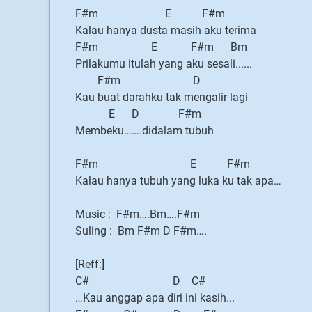
F#m E F#m
Kalau hanya dusta masih aku terima
F#m E F#m Bm
Prilakumu itulah yang aku sesali......
F#m D
Kau buat darahku tak mengalir lagi
E D F#m
Membeku…….didalam tubuh
F#m E F#m
Kalau hanya tubuh yang luka ku tak apa…
Music : F#m….Bm….F#m
Suling : Bm F#m D F#m….
[Reff:]
C# D C#
…Kau anggap apa diri ini kasih...