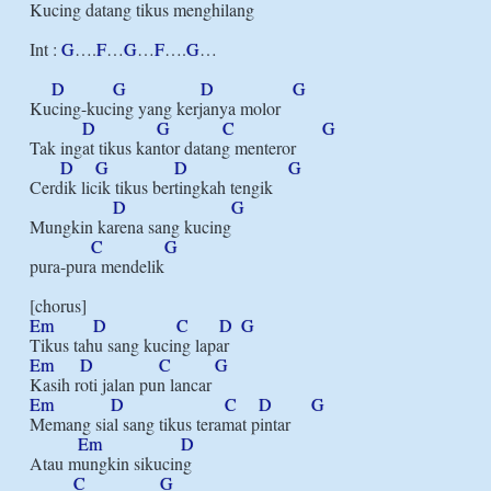
Kucing datang tikus menghilang

Int : 
G
….
F
…
G
…
F
….
G
…

D
G
D
G
Kucing-kucing yang kerjanya molor

D
G
C
G
Tak ingat tikus kantor datang menteror

D
G
D
G
Cerdik licik tikus bertingkah tengik

D
G
Mungkin karena sang kucing

C
G
pura-pura mendelik

Em
D
C
D
G
Em
D
C
G
Em
D
C
D
G
Memang sial sang tikus teramat pintar

Em
D
Atau mungkin sikucing

C
G