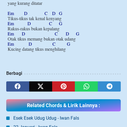
yang kurang ditatar

Em
D
C
D
G
Em
D
C
G
Em
D
C
D
G
Em
D
C
G
Berbagi
Related Chords & Lirik Lainnya :
Esek Esek Udug Udug - Iwan Fals