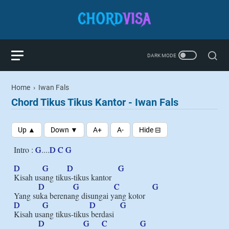
Home
›
Iwan Fals
Chord Tikus Tikus Kantor - Iwan Fals
Intro : 
G
....
D
C
G
D
G
D
G
Kisah usang tikus-tikus kantor

D
G
C
G
D
G
D
G
Kisah usang tikus-tikus berdasi

D
G
C
G