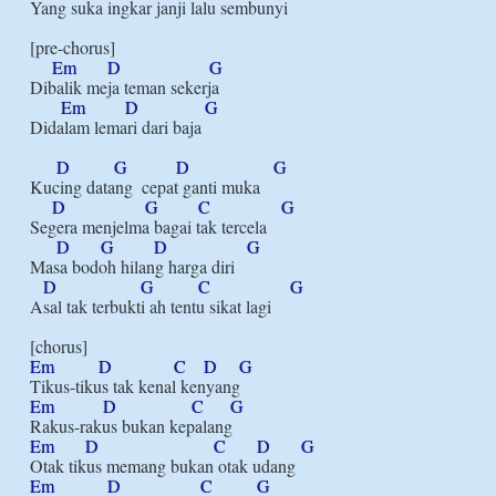
Yang suka ingkar janji lalu sembunyi

[pre-chorus]

Em
D
G
Dibalik meja teman sekerja

Em
D
G
Didalam lemari dari baja

D
G
D
G
Kucing datang  cepat ganti muka

D
G
C
G
Segera menjelma bagai tak tercela

D
G
D
G
Masa bodoh hilang harga diri

D
G
C
G
Asal tak terbukti ah tentu sikat lagi

Em
D
C
D
G
Em
D
C
G
Em
D
C
D
G
Em
D
C
G