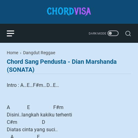
Home
›
Dangdut Reggae
Chord Sang Pendusta - Dian Marshanda
(SONATA)
Intro : A…E…F#m…D…E…
A E F#m
Disini..langkah kakiku terhenti
C#m D
Diatas cinta yang suci..
A E