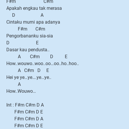
F#m C#m
Apakah engkau tak merasa
D A
Cintaku murni apa adanya
F#m C#m
Pengorbananku sia-sia
D E
Dasar kau pendusta..
A C#m D E
How..wouwo..woo..oo…oo..ho..hoo..
A C#m D E
Hei ye ye…ye….ye…ye..
A
How..Wouwo…
Int : F#m C#m D A
F#m C#m D E
F#m C#m D A
F#m C#m D E