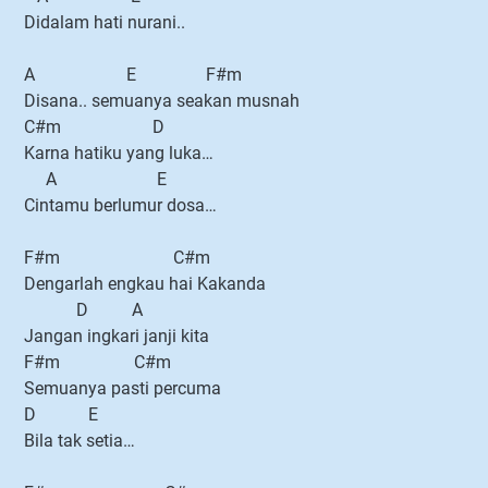
Didalam hati nurani..
A E F#m
Disana.. semuanya seakan musnah
C#m D
Karna hatiku yang luka…
A E
Cintamu berlumur dosa…
F#m C#m
Dengarlah engkau hai Kakanda
D A
Jangan ingkari janji kita
F#m C#m
Semuanya pasti percuma
D E
Bila tak setia…