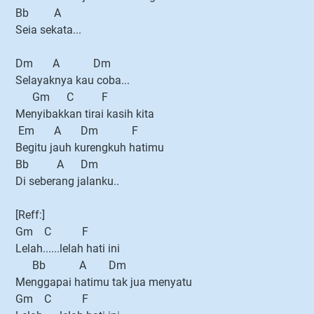
Bb A
Seia sekata...
Dm A Dm
Selayaknya kau coba...
Gm C F
Menyibakkan tirai kasih kita
Em A Dm F
Begitu jauh kurengkuh hatimu
Bb A Dm
Di seberang jalanku..
[Reff:]
Gm C F
Lelah......lelah hati ini
Bb A Dm
Menggapai hatimu tak jua menyatu
Gm C F