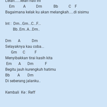
Lelah......lelah hati ini
Em A Dm Bb C F
Bagaimana kelak ku akan melangkah.....di sisimu
Int : Dm...Gm...C...F...
Bb..Em..A...Dm..
Dm A Dm
Selayaknya kau coba...
Gm C F
Menyibakkan tirai kasih kita
Em A Dm F
Begitu jauh kurengkuh hatimu
Bb A Dm
Di seberang jalanku..
Kembali Ke : Reff